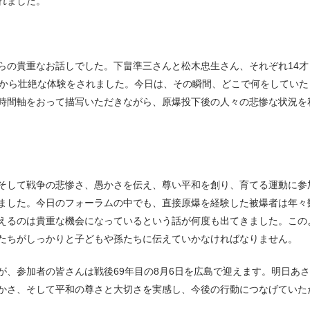
れました。
らの貴重なお話しでした。下畠準三さんと松木忠生さん、それぞれ14才
間から壮絶な体験をされました。今日は、その瞬間、どこで何をしていた
時間軸をおって描写いただきながら、原爆投下後の人々の悲惨な状況を
そして戦争の悲惨さ、愚かさを伝え、尊い平和を創り、育てる運動に参
ました。今日のフォーラムの中でも、直接原爆を経験した被爆者は年々
えるのは貴重な機会になっているという話が何度も出てきました。この
たちがしっかりと子どもや孫たちに伝えていかなければなりません。
が、参加者の皆さんは戦後69年目の8月6日を広島で迎えます。明日あ
かさ、そして平和の尊さと大切さを実感し、今後の行動につなげていた