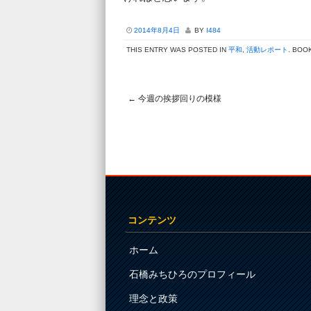
2014年8月4日
BY
I484
THIS ENTRY WAS POSTED IN
平和
,
活動レポート
. BOO
←
今週の挨拶回りの模様
Post navigation
コンテンツ
ホーム
石橋みちひろのプロフィール
理念と政策