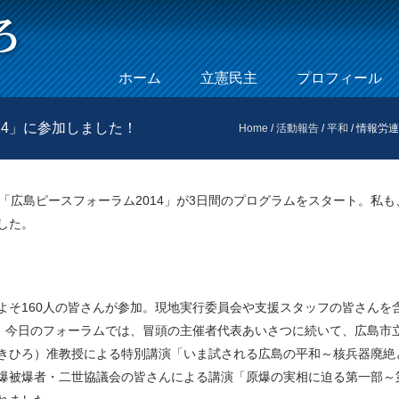
Skip to content
ホーム
立憲民主
プロフィール
Menu
14」に参加しました！
Home
/
活動報告
/
平和
/
情報労連
「広島ピースフォーラム2014」が3日間のプログラムをスタート。私も
した。
よそ160人の皆さんが参加。現地実行委員会や支援スタッフの皆さんを
す。今日のフォーラムでは、冒頭の主催者代表あいさつに続いて、広島市
きひろ）准教授による特別講演「いま試される広島の平和～核兵器廃絶
原爆被爆者・二世協議会の皆さんによる講演「原爆の実相に迫る第一部～