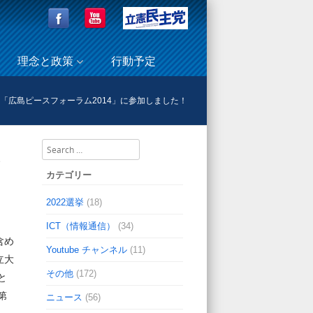
理念と政策
行動予定
「広島ピースフォーラム2014」に参加しました！
Search
、
カテゴリー
2022選挙
(18)
ICT（情報通信）
(34)
含め
Youtube チャンネル
(11)
立大
その他
(172)
と
第
ニュース
(56)