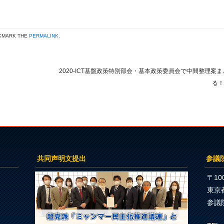
KMARK THE
PERMALINK
.
2020-ICT基盤政策特別部会・基本政策委員会で中間整理案ま
る
共同声明文提出
参議
〒100
東京
参議