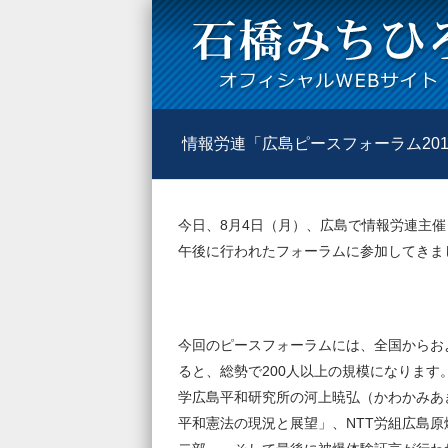
情報労連「広島ピースフォーラム20
今日、8月4日（月）、広島で情報労連主催
午後に行われたフォーラムに参加してきま
今回のピースフォーラムには、全国からお
ると、総勢で200人以上の規模になりま
学広島平和研究所の河上暁弘（かわかみあ
平和憲法の現況と展望」、NTT労組広島