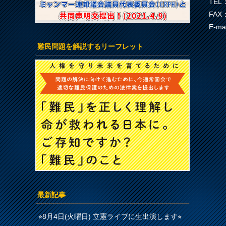
TEL：
FAX：
E-ma
難民問題を解説するリーフレット
最新記事
⭐︎8月4日(火曜日) 立憲ライブに生出演します⭐︎