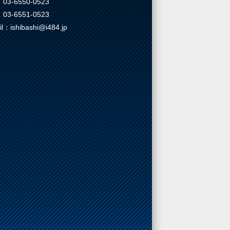
03-6550-0523
03-6551-0523
il：ishibashi@i484.jp