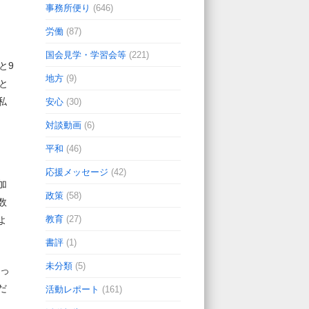
事務所便り
(646)
労働
(87)
国会見学・学習会等
(221)
と9
地方
(9)
と
私
安心
(30)
対談動画
(6)
平和
(46)
応援メッセージ
(42)
加
政策
(58)
数
教育
(27)
よ
書評
(1)
未分類
(5)
さっ
だ
活動レポート
(161)