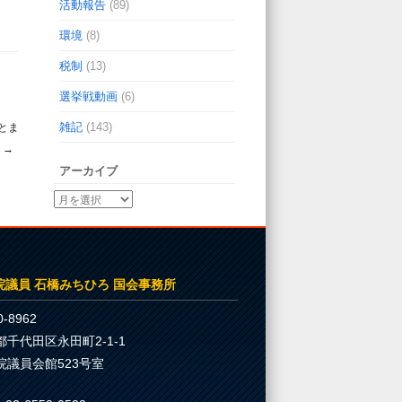
活動報告
(89)
環境
(8)
税制
(13)
選挙戦動画
(6)
雑記
(143)
とま
！
→
アーカイブ
院議員 石橋みちひろ 国会事務所
-8962
都千代田区永田町2-1-1
院議員会館523号室