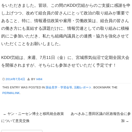
をいただきました。冒頭、この間のKDDI労組からのご支援に感謝を申
し上げつつ、改めて組合員の皆さんにとって政治の取り組みが重要で
あること、特に、情報通信政策や雇用・労働政策は、組合員の皆さん
の働き方にも直結する課題だけに、情報労連としての取り組みに積極
的にご参加いただき、私たち組織内議員との連携・協力を強化させて
いただくことをお願いしました。
KDDI労組は、来週、7月11日（金）に、宮城県気仙沼で定期全国大会
を開催されますが、そちらにも参加させていただく予定です！
2014年7月4日
BY
I484
THIS ENTRY WAS POSTED IN
国会見学・学習会等
,
活動レポート
. BOOKMARK THE
PERMALINK
.
←
ヤン・ニーセン博士と移民統合政策
あべきみこ墨田区議の区政報告会に参
Post navigation
について意見交換
加
→