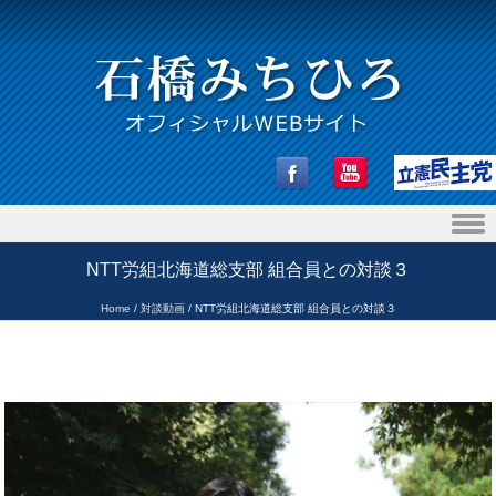
Skip to content
NTT労組北海道総支部 組合員との対談３
Home
/
対談動画
/
NTT労組北海道総支部 組合員との対談３