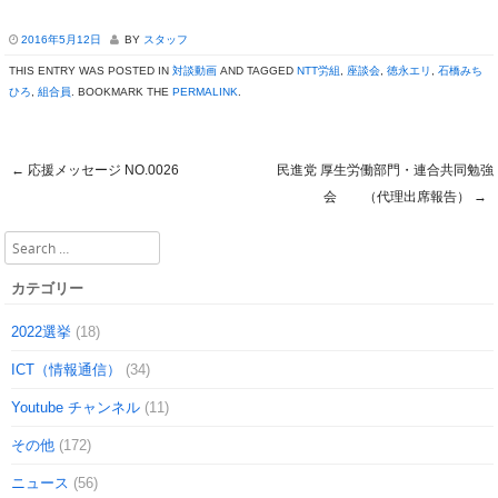
2016年5月12日
BY
スタッフ
THIS ENTRY WAS POSTED IN
対談動画
AND TAGGED
NTT労組
,
座談会
,
徳永エリ
,
石橋みち
ひろ
,
組合員
. BOOKMARK THE
PERMALINK
.
←
応援メッセージ NO.0026
民進党 厚生労働部門・連合共同勉強
Post navigation
会 （代理出席報告）
→
Search
カテゴリー
2022選挙
(18)
ICT（情報通信）
(34)
Youtube チャンネル
(11)
その他
(172)
ニュース
(56)