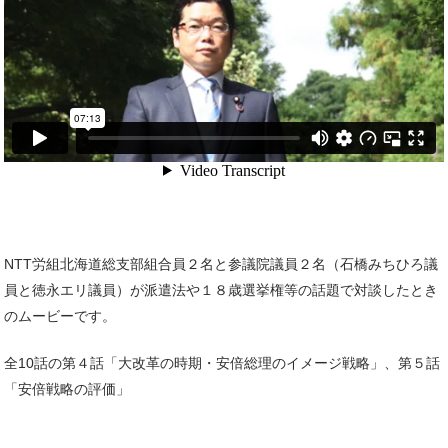
NTT労組北海道総支部組合員２名と参議院議員２名（石橋みちひろ議
員と徳永エリ議員）が派遣法や１８歳選挙権等の話題で対談したとき
のムービーです。
全10話の第４話「大改革の時期・安倍総理のイメージ戦略」、第５話
「安倍戦略の評価」