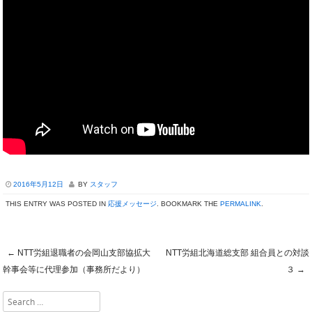
2016年5月12日
BY
スタッフ
THIS ENTRY WAS POSTED IN
応援メッセージ
. BOOKMARK THE
PERMALINK
.
←
NTT労組退職者の会岡山支部協拡大
NTT労組北海道総支部 組合員との対談
Post navigation
幹事会等に代理参加（事務所だより）
３
→
Search