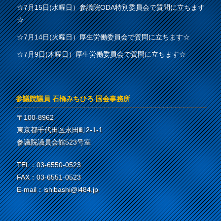
☆7月15日(水曜日）参議院ODA特別委員会で質問に立ちます
☆
☆7月14日(火曜日）厚生労働委員会で質問に立ちます☆
☆7月9日(木曜日）厚生労働委員会で質問に立ちます☆
参議院議員 石橋みちひろ 国会事務所
〒100-8962
東京都千代田区永田町2-1-1
参議院議員会館523号室
TEL：03-6550-0523
FAX：03-6551-0523
E-mail：ishibashi@i484.jp