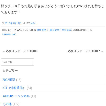
皆さま、今日もお越し頂きありがとうございました(^o^)またお待ちし
ております！
2016年3月17日
BY
I484
THIS ENTRY WAS POSTED IN
事務所便り
,
国会見学・学習会等
. BOOKMARK THE
PERMALINK
.
←
応援メッセージ NO.0016
応援メッセージ NO.0017
→
Post navigation
Search
カテゴリー
2022選挙
(18)
ICT（情報通信）
(34)
Youtube チャンネル
(11)
その他
(172)