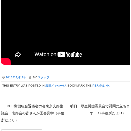
2016年3月18日
BY
スタッフ
THIS ENTRY WAS POSTED IN
応援メッセージ
. BOOKMARK THE
PERMALINK
.
←
NTT労働組合退職者の会東京支部協
明日！厚生労働委員会で質問に立ちま
Post navigation
議会・南部会の皆さんが国会見学（事務
す！！(事務所だより)
→
所だより）