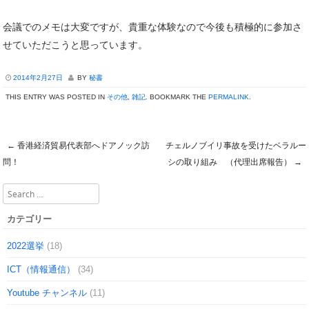
会議でのメモは大変ですが、貴重な体験なので今後も積極的に参加さ
せていただこうと思っています。
2014年2月27日
BY
秘書
THIS ENTRY WAS POSTED IN
その他
,
雑記
. BOOKMARK THE
PERMALINK
.
←
香港経済貿易代表部へドアノック訪
チェルノブイリ事故を受けたベラルー
Post navigation
問！
シの取り組み （代理出席報告）
→
Search
カテゴリー
2022選挙
(18)
ICT（情報通信）
(34)
Youtube チャンネル
(11)