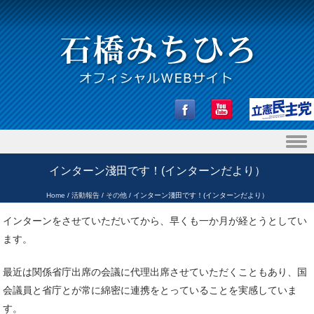
Skip to content
インターン淺田です！(インターンだより）
Home
/
活動報告
/
その他
/
インターン淺田です！(インターンだより）
インターンをさせていただいてから、早くも一か月が経とうとしてい
ます。
最近は関係省庁出席の会議に代理出席させていただくこともあり、国
会議員と省庁とが常に綿密に連携をとっていることを実感していま
す。