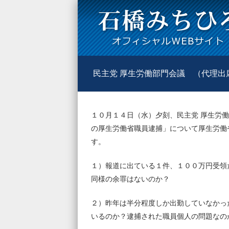
民主党 厚生労働部門会議 （代理出
１０月１４日（水）夕刻、民主党 厚生労
の厚生労働省職員逮捕」について厚生労働
す。
１）報道に出ている１件、１００万円受領
同様の余罪はないのか？
２）昨年は半分程度しか出勤していなかっ
いるのか？逮捕された職員個人の問題なの