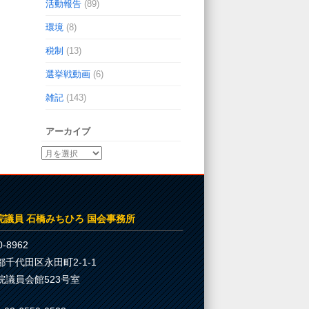
活動報告
(89)
環境
(8)
税制
(13)
選挙戦動画
(6)
雑記
(143)
アーカイブ
院議員 石橋みちひろ 国会事務所
-8962
都千代田区永田町2-1-1
院議員会館523号室