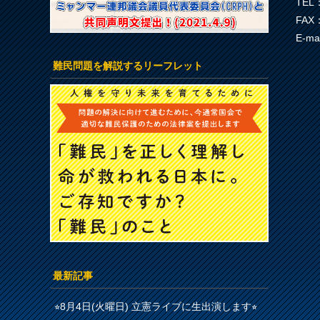
TEL：
FAX：
E-ma
難民問題を解説するリーフレット
最新記事
⭐︎8月4日(火曜日) 立憲ライブに生出演します⭐︎