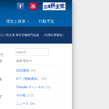
理念と政策
行動予定
安心
/
民主党 厚生労働部門会議 （代理出席報告）
Search
疑で
カテゴリー
で
2022選挙
(18)
ICT（情報通信）
(34)
も
Youtube チャンネル
(11)
その他
(172)
て
ニュース
(56)