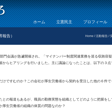
Skip to content
ホーム
立憲民主
プロフィール
Menu
席報告）
Home
/
活動報告
/
働部門会議が急遽開催され、「マイナンバー制度関連業務を巡る収賄容
省からヒアリングを行いました。主に議論になったことは、以下の３点
だけですむのか？この会社が厚生労働省から契約を受注した他の６件で
たとの報道もあるが、職員の勤務実態を組織としてどのように把握をし
か厚生労働省の組織の体質の問題なのか？