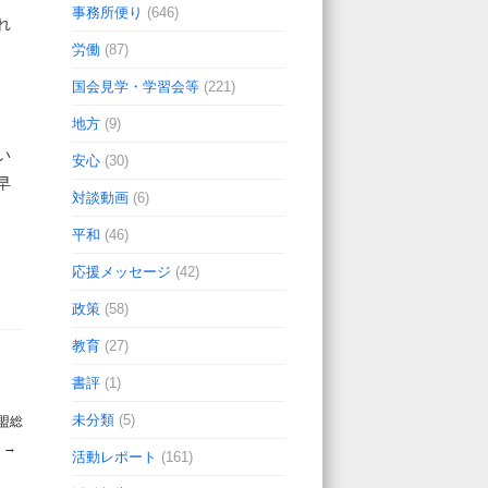
事務所便り
(646)
れ
労働
(87)
国会見学・学習会等
(221)
地方
(9)
い
安心
(30)
早
対談動画
(6)
平和
(46)
応援メッセージ
(42)
政策
(58)
教育
(27)
書評
(1)
未分類
(5)
盟総
）
→
活動レポート
(161)