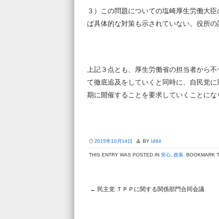
３）この問題についての塩崎厚生労働大臣
ば具体的な対策も示されていない。役所の
上記３点とも、厚生労働省の担当者から不
て徹底追及をしていくと同時に、自民党に
期に開催することを要求していくことに
2015年10月14日
BY
I484
THIS ENTRY WAS POSTED IN
安心
,
政策
. BOOKMARK 
←
民主党 ＴＰＰに関する関係部門合同会議 
Post navigation