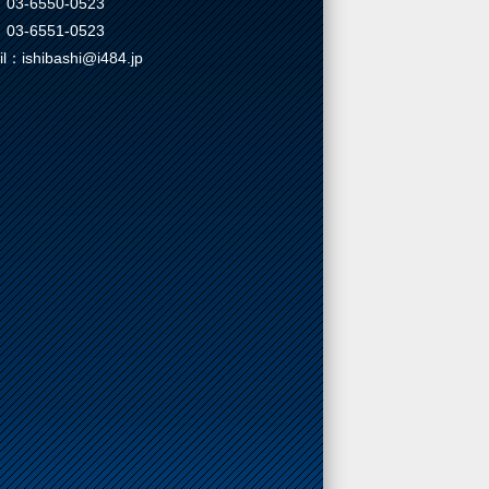
03-6550-0523
03-6551-0523
il：ishibashi@i484.jp