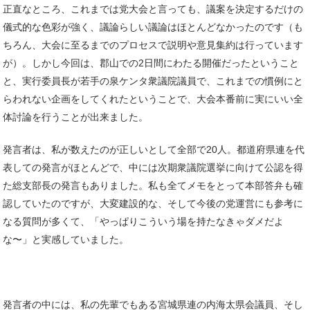
正直なところ、これまでは党大会と言っても、議案を決定するだけの
儀式的な色彩が強く、議論らしい議論はほとんどなかったのです（も
ちろん、大会に至るまでのプロセスで説明や意見集約は行っています
が）。しかし今回は、郡山での2日間にわたる開催だったということ
と、実行委員長が若手の泉ケンタ衆議院議員で、これまでの慣例にと
らわれない企画をしてくれたということで、大会本番前に実にいい全
体討論を行うことが出来ました。
発言者は、私が数えたのが正しいとして全部で20人。都道府県連を代
表しての発言がほとんどで、中には次期衆議院選挙に向けて公認を得
た総支部長の発言もありました。私も全てメモをとって本部答弁も確
認していたのですが、大変建設的な、そして今後の党運営にも参考に
なる質問が多くて、「やっぱりこういう場を持たなきゃダメだよ
な〜」と実感していました。
発言者の中には、私の先輩でもある宮城県連の内海太県会議員、そし