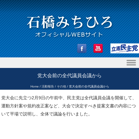
Skip to content
党大会前の全代議員会議から
Home
/
活動報告
/
その他
/
党大会前の全代議員会議から
党大会に先立つ2月9日の午前中、民主党は全代議員会議を開催して、
運動方針案や規約改正案など、大会で決定すべき提案文書の内容につ
いて平場で説明し、全体で議論を行いました。