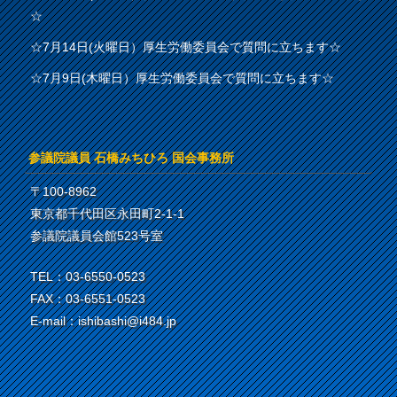
☆
☆7月14日(火曜日）厚生労働委員会で質問に立ちます☆
☆7月9日(木曜日）厚生労働委員会で質問に立ちます☆
参議院議員 石橋みちひろ 国会事務所
〒100-8962
東京都千代田区永田町2-1-1
参議院議員会館523号室
TEL：03-6550-0523
FAX：03-6551-0523
E-mail：ishibashi@i484.jp