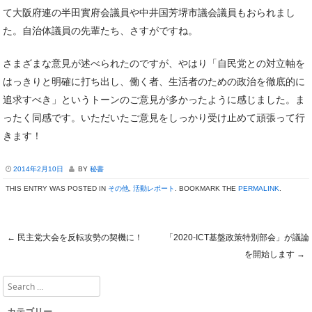
て大阪府連の半田實府会議員や中井国芳堺市議会議員もおられまし
た。自治体議員の先輩たち、さすがですね。
さまざまな意見が述べられたのですが、やはり「自民党との対立軸を
はっきりと明確に打ち出し、働く者、生活者のための政治を徹底的に
追求すべき」というトーンのご意見が多かったように感じました。ま
ったく同感です。いただいたご意見をしっかり受け止めて頑張って行
きます！
2014年2月10日
BY
秘書
THIS ENTRY WAS POSTED IN
その他
,
活動レポート
. BOOKMARK THE
PERMALINK
.
←
民主党大会を反転攻勢の契機に！
「2020-ICT基盤政策特別部会」が議論
Post navigation
を開始します
→
Search
カテゴリー