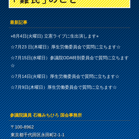
最新記事
⭐︎8月4日(火曜日) 立憲ライブに生出演します⭐︎
☆7月23 日(木曜日）厚生労働委員会で質問に立ちます☆
☆7月15日(水曜日）参議院ODA特別委員会で質問に立ちます
☆
☆7月14日(火曜日）厚生労働委員会で質問に立ちます☆
☆7月9日(木曜日）厚生労働委員会で質問に立ちます☆
参議院議員 石橋みちひろ 国会事務所
〒100-8962
東京都千代田区永田町2-1-1