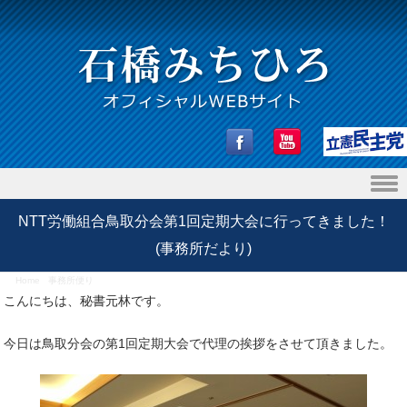
Skip to content
NTT労働組合鳥取分会第1回定期大会に行ってきました！
(事務所だより)
Home
/
事務所便り
/
NTT労働組合鳥取分会第1回定期大会に行ってきました！(事務所だより)
こんにちは、秘書元林です。
今日は鳥取分会の第1回定期大会で代理の挨拶をさせて頂きました。