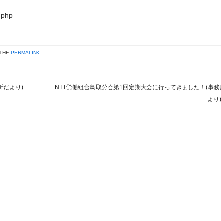
x.php
 THE
PERMALINK
.
所だより)
NTT労働組合鳥取分会第1回定期大会に行ってきました！(事務
より