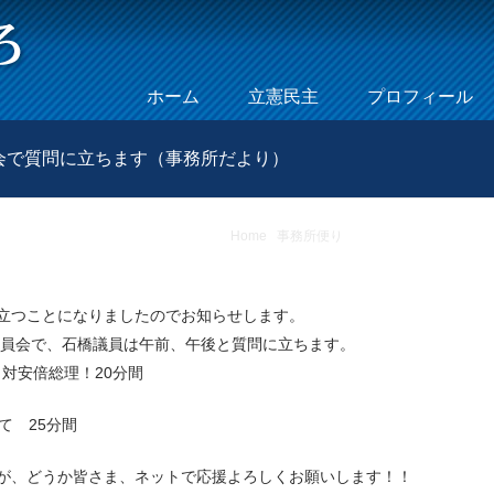
Skip to content
ホーム
立憲民主
プロフィール
Menu
会で質問に立ちます（事務所だより）
Home
/
事務所便り
/
明日！対、総理質問！
立つことになりましたのでお知らせします。
厚生労働委員会で、石橋議員は午前、午後と質問に立ちます。
て、対安倍総理！20分間
いて 25分間
が、どうか皆さま、ネットで応援よろしくお願いします！！