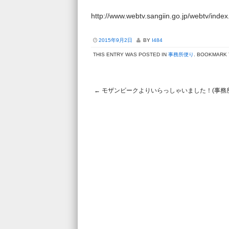
http://www.webtv.sangiin.go.jp/webtv/inde
2015年9月2日
BY
I484
THIS ENTRY WAS POSTED IN
事務所便り
. BOOKMARK
←
モザンビークよりいらっしゃいました！(事務
Post navigation