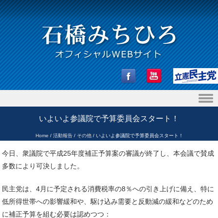
Skip to content
いよいよ参議院で予算委員会スタート！
Home
/
活動報告
/
その他
/
いよいよ参議院で予算委員会スタート！
今日、衆議院で平成25年度補正予算案の審議が終了し、本会議で賛成
多数により可決しました。
民主党は、4月に予定される消費税率の8％への引き上げに備え、特に
低所得世帯への影響緩和や、駆け込み需要と反動減の緩和などのため
に補正予算を組む必要は認めつつ：