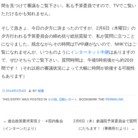
間を見つけて審議をご覧下さい。私も予算委員ですので、TVでご覧い
ただけるかも知れません。
そして急きょ、今日の夕方に決まったのですが、2月6日（木曜日）の
夕方行われる予算委員会の締め括り総括質疑で、私が質問に立つこと
になりました。残念ながらその時間はTV中継がないので、NHKではご
覧になれませんが、いつものように
インターネット中継
はありますの
で、ぜひそちらでご覧下さい。質問時間は、午後5時前後から約20分
間です！（それ以前の審議状況によって大幅に時間が前後する可能性
もあります）
2014年2月4日
BY
秘書
THIS ENTRY WAS POSTED IN
その他
,
活動レポート
. BOOKMARK THE
PERMALINK
.
←
連合政策要求実現２・４院内集会
2月6日（木）参議院予算委員会で質問
Post navigation
（インターンだより）
にたちます！（事務所だより）
→