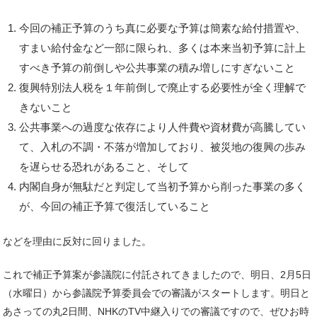
今回の補正予算のうち真に必要な予算は簡素な給付措置や、
すまい給付金など一部に限られ、多くは本来当初予算に計上
すべき予算の前倒しや公共事業の積み増しにすぎないこと
復興特別法人税を１年前倒しで廃止する必要性が全く理解で
きないこと
公共事業への過度な依存により人件費や資材費が高騰してい
て、入札の不調・不落が増加しており、被災地の復興の歩み
を遅らせる恐れがあること、そして
内閣自身が無駄だと判定して当初予算から削った事業の多く
が、今回の補正予算で復活していること
などを理由に反対に回りました。
これで補正予算案が参議院に付託されてきましたので、明日、2月5日
（水曜日）から参議院予算委員会での審議がスタートします。明日と
あさっての丸2日間、NHKのTV中継入りでの審議ですので、ぜひお時