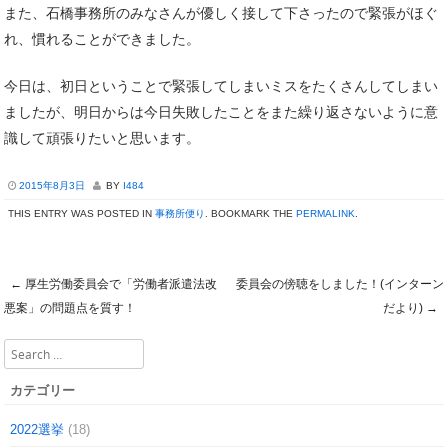
また、石橋事務所のみなさんが優しく接して下さったので緊張がほぐ
れ、慣れることができました。
今日は、初日ということで緊張してしまいミスをたくさんしてしまい
ましたが、明日からは今日失敗したことをまた繰り返さないように意
識して頑張りたいと思います。
2015年8月3日
BY
I484
THIS ENTRY WAS POSTED IN
事務所便り
. BOOKMARK THE
PERMALINK
.
←
厚生労働委員会で「労働者派遣法改
委員会の傍聴をしました！(インターン
Post navigation
悪案」の問題点を質す！
だより)
→
Search
カテゴリー
2022選挙
(18)