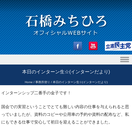
Skip to content
本日のインターン生☆(インターンだより)
Home
/
事務所便り
/
本日のインターン生☆(インターンだより)
インターンシップ二番手の金子です！
国会での実習ということでとても難しい内容の仕事を与えられると思
っていましたが、資料のコピーや公用車の予約や資料の配布など、私
にもできる仕事で安心して初日を迎えることができました。