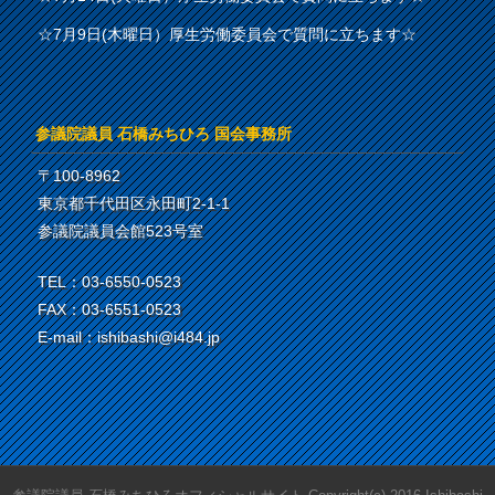
☆7月9日(木曜日）厚生労働委員会で質問に立ちます☆
参議院議員 石橋みちひろ 国会事務所
〒100-8962
東京都千代田区永田町2-1-1
参議院議員会館523号室
TEL：03-6550-0523
FAX：03-6551-0523
E-mail：ishibashi@i484.jp