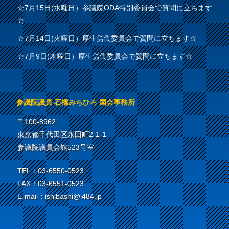
☆7月15日(水曜日）参議院ODA特別委員会で質問に立ちます
☆
☆7月14日(火曜日）厚生労働委員会で質問に立ちます☆
☆7月9日(木曜日）厚生労働委員会で質問に立ちます☆
参議院議員 石橋みちひろ 国会事務所
〒100-8962
東京都千代田区永田町2-1-1
参議院議員会館523号室
TEL：03-6550-0523
FAX：03-6551-0523
E-mail：ishibashi@i484.jp