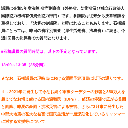
議題は令和5年度決算 省庁別審査（外務省、防衛省及び独立行政法人
国際協力機構有償資金協力部門）です。参議院は従来から決算審議を
重視しており、「決算の参議院」と呼ばれることもあります。石橋議
員にとっては、昨日の省庁別審査（厚生労働省、法務省）に続き、今
週2回目の決算委での質問となります。
■石橋議員の質問時間は、以下の予定となっています。
13:00～13:35（35分間）
★なお、石橋議員の現時点における質問予定項目は以下の通りです。
１．2021年に発生して今なお続く軍事クーデターの影響と350万人を
超えてなお増え続ける国内避難民（IDPs）、経済の停滞で広がる貧困
と飢餓、昨夏の豪雨・洪水災害による被害、さらに3月末に発生した
中部大地震の甚大な被害で国民生活が一層深刻化しているミャンマー
に対する支援等について