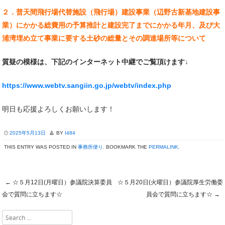
２．普天間飛行場代替施設（飛行場）建設事業（辺野古新基地建設事
業）にかかる総費用の予算推計と建設完了までにかかる年月、及び大
浦湾埋め立て事業に要する土砂の総量とその調達場所等について
質疑の模様は、下記のインターネット中継でご覧頂けます↓
https://www.webtv.sangiin.go.jp/webtv/index.php
明日も応援よろしくお願いします！
2025年5月13日
BY
I484
THIS ENTRY WAS POSTED IN
事務所便り
. BOOKMARK THE
PERMALINK
.
←
☆５月12日(月曜日）参議院決算委員
☆５月20日(火曜日）参議院厚生労働委
Post navigation
会で質問に立ちます☆
員会で質問に立ちます☆
→
Search