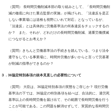
（質問） 長時間労働削減本部の取り組みとして、「長時間労働削
減の徹底に向けた重点監督の実施」が掲げられ、「法違反を是正
しない事業場には送検も視野にいれて対応」となっているが、
「法違反」とは具体的に労働基準法の何条違反をチェックするの
か？ また、それが、どれだけの長時間労働削減、過重労働撲滅
につながるとお考えか？
（質問）きちんと労働基準法の手続きを踏んでいる、つまり法令
遵守をしている事業場に、時間外労働が多いからと言って労基署
が削減の指導ができるのか？
３．36協定特別条項の抜本見直しの必要性について
（質問） 大臣は、36協定特別条項の実態をご存じか？ 現行労働
基準法の下では、36協定の特別条項を結べば、合法的に、過労死
基準以上の長時間労働を届け出て、その範囲で長時間労働を行う
ことが可能である。この問題を解消せずして、実質的な長時間労