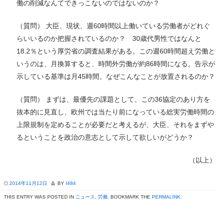
働の削減なんてできっこないのではないのか？
（質問） 大臣、現状、週60時間以上働いている労働者がどれぐ
らいいるのか把握されているのか？ 30歳代男性ではなんと
18.2％という厚労省の調査結果がある。この週60時間超え労働と
いうのは、月換算すると、時間外労働が約86時間になる。告示が
示している基準は月45時間。なぜこんなことが放置されるのか？
（質問） まずは、最優先の課題として、この36協定のあり方を
抜本的に見直し、欧州では当たり前になっている総実労働時間の
上限規制を定めることが必要だと考えるが、大臣、それをまずや
るということを政治の意志として示して欲しいがどうか？
（以上）
2014年11月12日
BY
I484
THIS ENTRY WAS POSTED IN
ニュース
,
労働
. BOOKMARK THE
PERMALINK
.