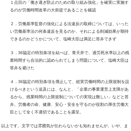
１点目の「働き過ぎ防止のための取り組み強化」を確実に実施す
るのが労働時間改革の大前提であることを確認
２．労働基準監督の強化による法違反の取締については、いった
い労働基準法の何条違反を見るのか、それによる削減効果が期待
できるのかどうかについて、塩崎大臣は満足に答弁できず
３．36協定の特別条項を結べば、青天井で、過労死水準以上の残
業時間すら合法的に認められてしまう問題について、塩崎大臣は
答弁を避けた
４．36協定の特別条項を廃止して、総実労働時間の上限規制を設
けるべきという追及には、なんと、「企業の事業運営上支障があ
るから、残業時間の上限規制についての実現は難しい」などと答
弁。労働者の命、健康、安心・安全を守るのが役割の厚生労働大
臣として全く不適切であることを露呈。
以上です。文字では雰囲気が伝わらないかも知れませんが、いや、ま