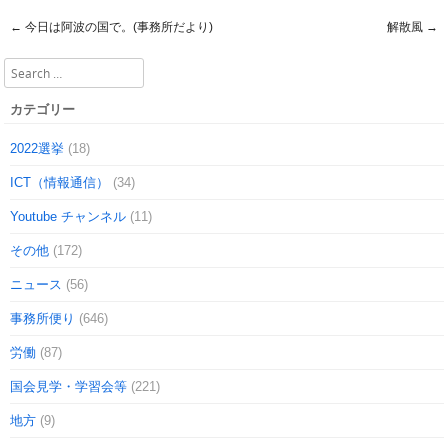
←
今日は阿波の国で。(事務所だより)
解散風
→
Post navigation
Search
カテゴリー
2022選挙
(18)
ICT（情報通信）
(34)
Youtube チャンネル
(11)
その他
(172)
ニュース
(56)
事務所便り
(646)
労働
(87)
国会見学・学習会等
(221)
地方
(9)