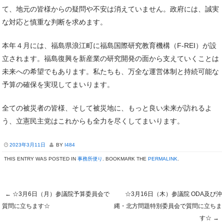
て、地元の皆様からの疑問や不安は消えていません。政府には、誠実
な対応と慎重な判断を求めます。
本年４月には、福島県浪江町に福島国際研究教育機構（F-REI）が設
立されます。福島復興を新産業の研究開発の面から支えていくことは
未来への希望でもあります。私たちも、万全な運営体制と持続可能な
予算の確保を実現してまいります。
全ての被災者の皆様、そして被災地に、もっと良い未来が訪れるよ
う、立憲民主党はこれからも全力を尽くしてまいります。
2023年3月11日
BY
I484
THIS ENTRY WAS POSTED IN
事務所便り
. BOOKMARK THE
PERMALINK
.
←
☆3月6日（月）参議院予算委員会で
☆3月16日（木）参議院 ODA及び沖
Post navigation
質問に立ちます☆
縄・北方問題特別委員会で質問に立ちま
す☆
→