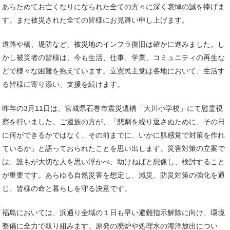
あらためてお亡くなりになられた全ての方々に深く哀悼の誠を捧げま
す。また被災された全ての皆様にお見舞い申し上げます。
道路や橋、堤防など、被災地のインフラ復旧は確かに進みました。し
かし被災者の皆様は、今も生活、仕事、学業、コミュニティの再生な
どで様々な困難を抱えています。立憲民主党は各地において、生活す
る皆様に寄り添い、支援を続けます。
昨年の3月11日は、宮城県石巻市震災遺構「大川小学校」にて慰霊視
察を行いました。ご遺族の方が、「悲劇を繰り返さぬために、その日
に何ができるかではなく、その前までに、いかに肌感覚で対策を作れ
ているか」と語っておられたことを思い出します。災害対策の立案で
は、誰もが大切な人を思い浮かべ、助けねばと想像し、検討すること
が重要です。あらゆる自然災害を想定し、減災、防災対策の強化を通
じ、皆様の命と暮らしを守る決意です。
福島においては、浜通り全域の１日も早い避難指示解除に向け、環境
整備に全力で取り組みます。原発の廃炉や処理水の海洋放出につい