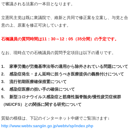
で審議される法案の一本目となります。
立憲民主党は既に衆議院で、維新と共同で修正案を立案し、与党と合
意の上、原案を修正可決しています。
石橋議員の質問時間は11：30～12：05（35分間）の予定です。
なお、現時点での石橋議員の質問予定項目は以下の通りです。
1. 家事労働が労働基準法等の適用から除外されている問題について
2. 感染症発生・まん延時に担うべき医療提供の義務付けについて
3. 流行初期医療確保措置について
4. 感染症医療の担い手の確保について
5. 新型コロナウイルス感染症と筋痛性脳脊髄炎/慢性疲労症候群
（NE/CFS）との関係に関する研究について
質疑の模様は、下記のインターネット中継でご覧頂けます↓
http://www.webtv.sangiin.go.jp/webtv/sp/index.php