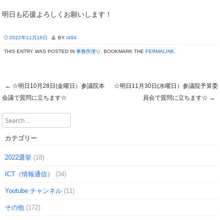
明日も応援よろしくお願いします！
2022年11月16日
BY
I484
THIS ENTRY WAS POSTED IN
事務所便り
. BOOKMARK THE
PERMALINK
.
←
☆明日10月28日(金曜日）参議院本
☆明日11月30日(水曜日）参議院予算委
Post navigation
会議で質問に立ちます☆
員会で質問に立ちます☆
→
Search
カテゴリー
2022選挙
(18)
ICT（情報通信）
(34)
Youtube チャンネル
(11)
その他
(172)