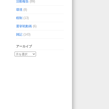
活動報告
(89)
環境
(8)
税制
(13)
選挙戦動画
(6)
雑記
(143)
アーカイブ