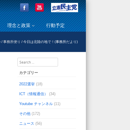
理念と政策
行動予定
e
/
事務所便り
/
今日は北陸の地で！(事務所だより)
Search
カテゴリー
2022選挙
(18)
ICT（情報通信）
(34)
Youtube チャンネル
(11)
その他
(172)
ニュース
(56)