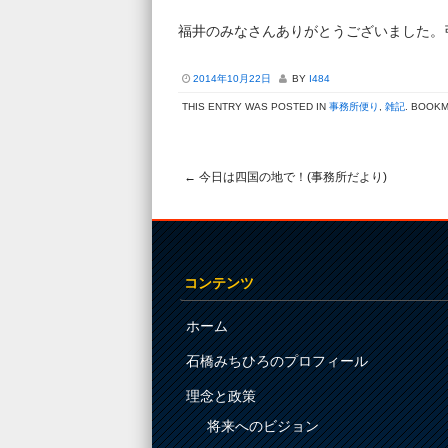
福井のみなさんありがとうございました。
2014年10月22日
BY
I484
THIS ENTRY WAS POSTED IN
事務所便り
,
雑記
. BOOK
←
今日は四国の地で！(事務所だより)
Post navigation
コンテンツ
ホーム
石橋みちひろのプロフィール
理念と政策
将来へのビジョン