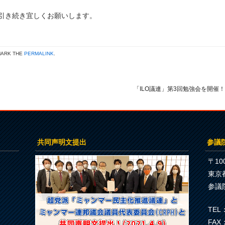
引き続き宜しくお願いします。
MARK THE
PERMALINK
.
「ILO議連」第3回勉強会を開催
共同声明文提出
参議
〒100
東京
参議
TEL：
FAX：