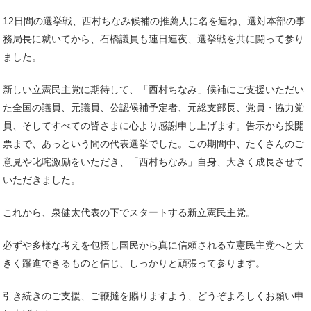
12日間の選挙戦、西村ちなみ候補の推薦人に名を連ね、選対本部の事
務局長に就いてから、石橋議員も連日連夜、選挙戦を共に闘って参り
ました。
新しい立憲民主党に期待して、「西村ちなみ」候補にご支援いただい
た全国の議員、元議員、公認候補予定者、元総支部長、党員・協力党
員、そしてすべての皆さまに心より感謝申し上げます。告示から投開
票まで、あっという間の代表選挙でした。この期間中、たくさんのご
意見や叱咤激励をいただき、「西村ちなみ」自身、大きく成長させて
いただきました。
これから、泉健太代表の下でスタートする新立憲民主党。
必ずや多様な考えを包摂し国民から真に信頼される立憲民主党へと大
きく躍進できるものと信じ、しっかりと頑張って参ります。
引き続きのご支援、ご鞭撻を賜りますよう、どうぞよろしくお願い申