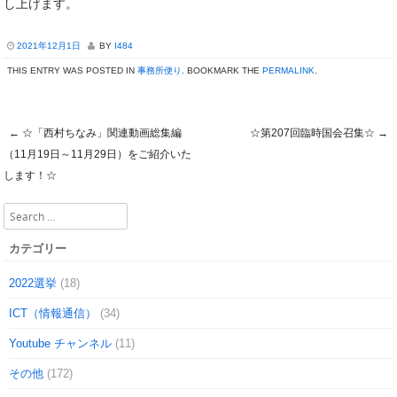
し上げます。
2021年12月1日
BY
I484
THIS ENTRY WAS POSTED IN
事務所便り
. BOOKMARK THE
PERMALINK
.
←
☆「西村ちなみ」関連動画総集編
☆第207回臨時国会召集☆
→
Post navigation
（11月19日～11月29日）をご紹介いた
します！☆
Search
カテゴリー
2022選挙
(18)
ICT（情報通信）
(34)
Youtube チャンネル
(11)
その他
(172)