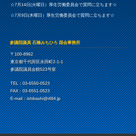
☆7月14日(火曜日）厚生労働委員会で質問に立ちます☆
☆7月9日(木曜日）厚生労働委員会で質問に立ちます☆
参議院議員 石橋みちひろ 国会事務所
〒100-8962
東京都千代田区永田町2-1-1
参議院議員会館523号室
TEL：03-6550-0523
FAX：03-6551-0523
E-mail：ishibashi@i484.jp