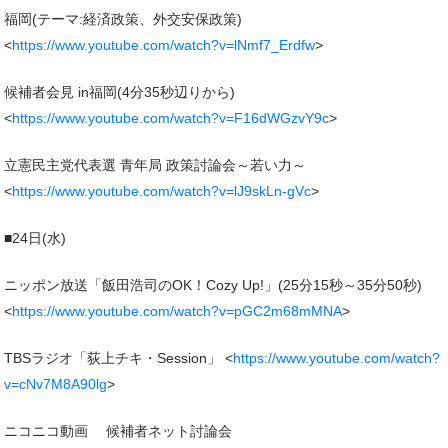
福岡(テーマ:経済政策、外交安保政策)
<
https://www.youtube.com/watch?v=lNmf7_Erdfw
>
候補者会見 in福岡(4分35秒辺りから)
<
https://www.youtube.com/watch?v=F16dWGzvY9c
>
立憲民主党代表選 青年局 政策討論会～若い力～
<
https://www.youtube.com/watch?v=lJ9skLn-gVc
>
■24日(水)
ニッポン放送「飯田浩司のOK！Cozy Up!」(25分15秒～35分50秒)
<
https://www.youtube.com/watch?v=pGC2m68mMNA
>
TBSラジオ「荻上チキ・Session」 <
https://www.youtube.com/watch?
v=cNv7M8A90lg
>
ニコニコ動画 候補者ネット討論会