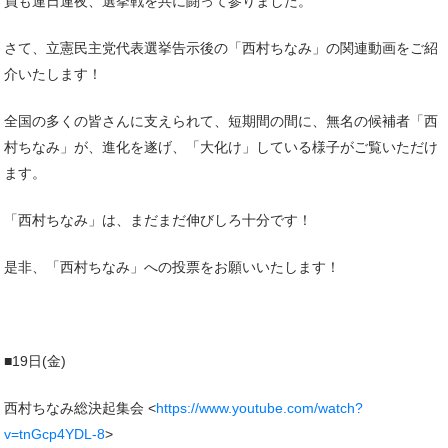
員も連日連夜、選挙戦を共に闘って参りました。
さて、立憲民主党代表選挙告示後の「西村ちなみ」の関連動画をご紹
介いたします！
全国の多くの皆さんに支えられて、短期間の間に、無名の候補者「西
村ちなみ」が、進化を遂げ、「大化け」している様子がご覧いただけ
ます。
「西村ちなみ」は、まだまだ伸びしろ十分です！
是非、「西村ちなみ」への投票をお願いいたします！
■19日(金)
西村ちなみ総決起集会 <
https://www.youtube.com/watch?
v=tnGcp4YDL-8
>