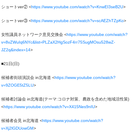
ショートver② <
https://www.youtube.com/watch?v=KnwEI3seB2U
>
ショートver③ <
https://www.youtube.com/watch?v=scAEZhTZpKo
>
女性議員ネットワーク意見交換会 <
https://www.youtube.com/watch?
v=8vZWuIq6NYc&list=PLZaX2HgSozF4rr75SugMOsu528wZ-
JZ2q&index=14
>
■21日(日)
候補者街頭演説会 in北海道 <
https://www.youtube.com/watch?
v=9ZOGE5tZ5LU
>
候補者討論会 in北海道(テーマ:コロナ対策、農政を含めた地域活性策)
<
https://www.youtube.com/watch?v=X415Nes9nIU
>
候補者会見 in北海道 <
https://www.youtube.com/watch?
v=Xj2lGDUowGM
>