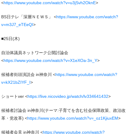
<
https://www.youtube.com/watch?v=u3jSvh2OknE
>
BS日テレ「深層ＮＥＷＳ」 <
https://www.youtube.com/watch?
v=m3J7_eTEeQI
>
■25日(木)
自治体議員ネットワーク公開討論会
<
https://www.youtube.com/watch?v=X1eXOa-3n_Y
>
候補者街頭演説会 in神奈川 <
https://www.youtube.com/watch?
v=kX21bZIYF_I
>
ショートver <
https://live.nicovideo.jp/watch/lv334641432
>
候補者討論会 in神奈川(テーマ:子育てを含む社会保障政策、政治改
革・党改革) <
https://www.youtube.com/watch?v=_oz1KjiuxEM
>
候補者会見 in神奈川 <
https://www.youtube.com/watch?