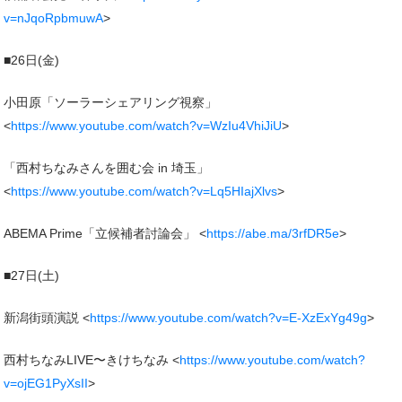
v=nJqoRpbmuwA
>
■26日(金)
小田原「ソーラーシェアリング視察」
<
https://www.youtube.com/watch?v=WzIu4VhiJiU
>
「西村ちなみさんを囲む会 in 埼玉」
<
https://www.youtube.com/watch?v=Lq5HIajXlvs
>
ABEMA Prime「立候補者討論会」 <
https://abe.ma/3rfDR5e
>
■27日(土)
新潟街頭演説 <
https://www.youtube.com/watch?v=E-XzExYg49g
>
西村ちなみLIVE〜きけちなみ <
https://www.youtube.com/watch?
v=ojEG1PyXsII
>