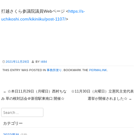
打越さくら参議院議員Webページ <
https://s-
uchikoshi.com/kikiniiku/post-1107/
>
2021年11月29日
BY
I484
THIS ENTRY WAS POSTED IN
事務所便り
. BOOKMARK THE
PERMALINK
.
←
☆本日11月29日（月曜日）西村ちな
☆11月30日（火曜日）立憲民主党代表
Post navigation
み 草の根対話会＠新宿駅東南口 開催☆
選挙が開催されました☆
→
Search
カテゴリー