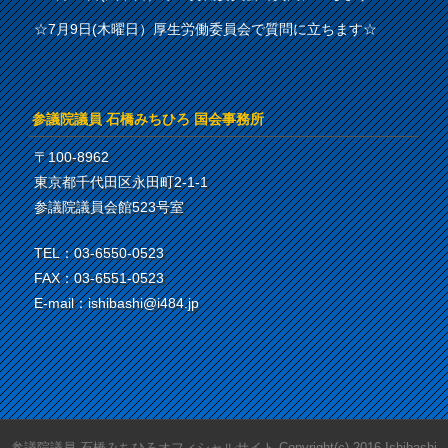
☆7月9日(木曜日）厚生労働委員会で質問に立ちます☆
参議院議員 石橋みちひろ 国会事務所
〒100-8962
東京都千代田区永田町2-1-1
参議院議員会館523号室
TEL：03-6550-0523
FAX：03-6551-0523
E-mail：ishibashi@i484.jp
参議院議員 石橋みちひろオフィシャルサイト Copyright(c) 2016.Ishibashi