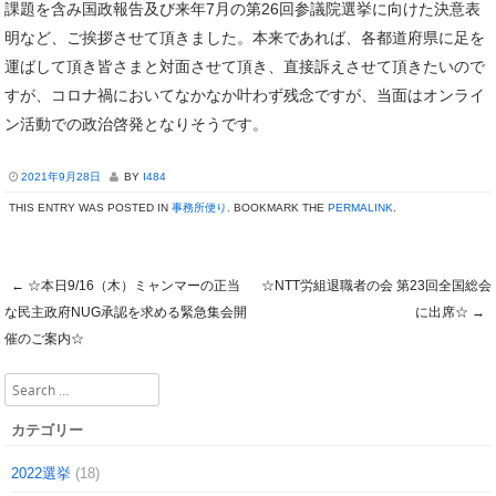
課題を含み国政報告及び来年7月の第26回参議院選挙に向けた決意表
明など、ご挨拶させて頂きました。本来であれば、各都道府県に足を
運ばして頂き皆さまと対面させて頂き、直接訴えさせて頂きたいので
すが、コロナ禍においてなかなか叶わず残念ですが、当面はオンライ
ン活動での政治啓発となりそうです。
2021年9月28日
BY
I484
THIS ENTRY WAS POSTED IN
事務所便り
. BOOKMARK THE
PERMALINK
.
←
☆本日9/16（木）ミャンマーの正当
☆NTT労組退職者の会 第23回全国総会
Post navigation
な民主政府NUG承認を求める緊急集会開
に出席☆
→
催のご案内☆
Search
カテゴリー
2022選挙
(18)