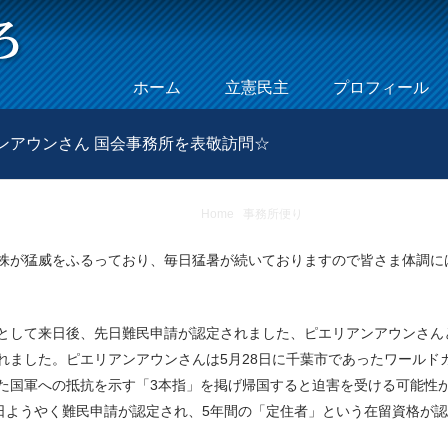
Skip to content
ホーム
立憲民主
プロフィール
Menu
リアンアウンさん 国会事務所を表敬訪問☆
Home
/
事務所便り
/
☆2021年8月26日(
株が猛威をふるっており、毎日猛暑が続いておりますので皆さま体調に
として来日後、先日難民申請が認定されました、ピエリアンアウンさん
れました。ピエリアンアウンさんは5月28日に千葉市であったワールド
た国軍への抵抗を示す「3本指」を掲げ帰国すると迫害を受ける可能性
先日ようやく難民申請が認定され、5年間の「定住者」という在留資格が