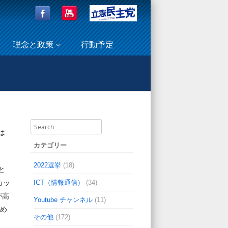
理念と政策
行動予定
木曜日）ピエリアンアウンさん 国会事務所を表敬訪問☆
Search
は
カテゴリー
2022選挙
(18)
と
ICT（情報通信）
(34)
カッ
が高
Youtube チャンネル
(11)
認め
その他
(172)