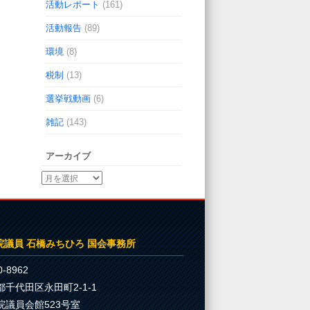
活動レポート
(161)
活動報告
(89)
環境
(8)
税制
(13)
選挙戦動画
(6)
雑記
(143)
アーカイブ
院議員 石橋みちひろ 国会事務所
-8962
都千代田区永田町2-1-1
院議員会館523号室