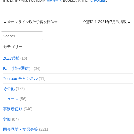
THIS ENTRY WAS POSTED IN
事務所便り
. BOOKMARK THE
PERMALINK
.
←
☆オンライン政治学習会開催☆
立憲民主 2021年7月号掲載
→
Post navigation
Search
カテゴリー
2022選挙
(18)
ICT（情報通信）
(34)
Youtube チャンネル
(11)
その他
(172)
ニュース
(56)
事務所便り
(646)
労働
(87)
国会見学・学習会等
(221)