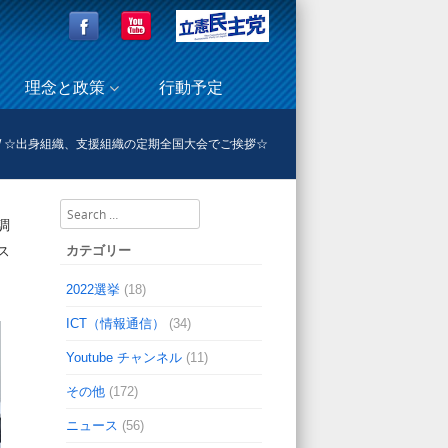
理念と政策
行動予定
/
☆出身組織、支援組織の定期全国大会でご挨拶☆
Search
調
カテゴリー
ス
2022選挙
(18)
ICT（情報通信）
(34)
Youtube チャンネル
(11)
その他
(172)
ニュース
(56)