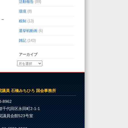
活動報告
(89)
環境
(8)
☆
→
税制
(13)
選挙戦動画
(6)
雑記
(143)
アーカイブ
院議員 石橋みちひろ 国会事務所
-8962
都千代田区永田町2-1-1
院議員会館523号室