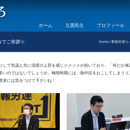
Skip to content
ホーム
立憲民主
プロフィール
Menu
会でご挨拶☆
Home
/
事務所便り
りして気温と共に湿度の上昇を感じジメジメが続いており、「何だか体
多いのではないでしょうか。梅雨時期には、熱中症をおこしてしまうリ
度差には気をつけて下さいね！