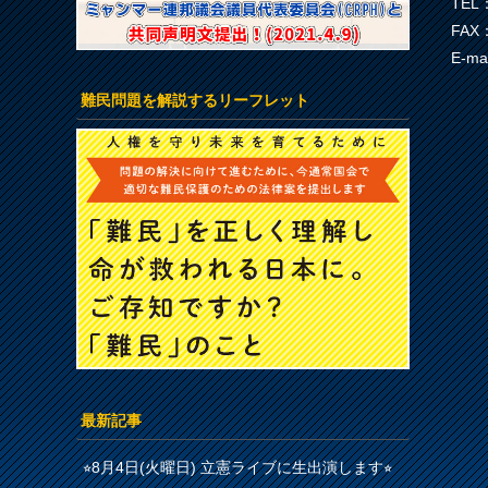
TEL：
FAX：
E-ma
難民問題を解説するリーフレット
最新記事
⭐︎8月4日(火曜日) 立憲ライブに生出演します⭐︎