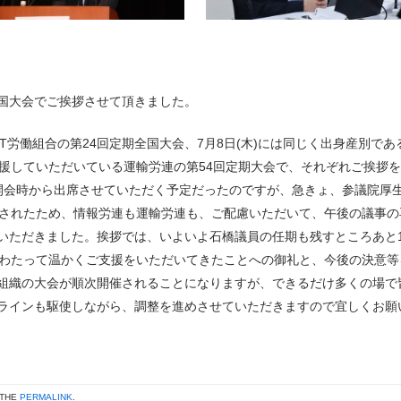
国大会でご挨拶させて頂きました。
TT労働組合の第24回定期全国大会、7月8日(木)には同じく出身産別であ
応援していただいている運輸労連の第54回定期大会で、それぞれご挨拶
開会時から出席させていただく予定だったのですが、急きょ、参議院厚
トされたため、情報労連も運輸労連も、ご配慮いただいて、午後の議事の
いただきました。挨拶では、いよいよ石橋議員の任期も残すところあと
にわたって温かくご支援をいただいてきたことへの御礼と、今後の決意等
組織の大会が順次開催されることになりますが、できるだけ多くの場で
ラインも駆使しながら、調整を進めさせていただきますので宜しくお願
 THE
PERMALINK
.