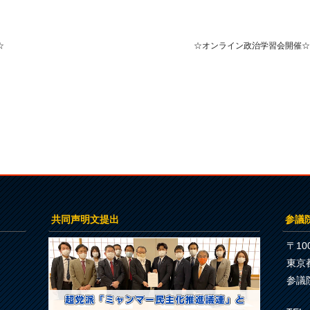
☆
☆オンライン政治学習会開催
共同声明文提出
参議
〒100
東京
参議