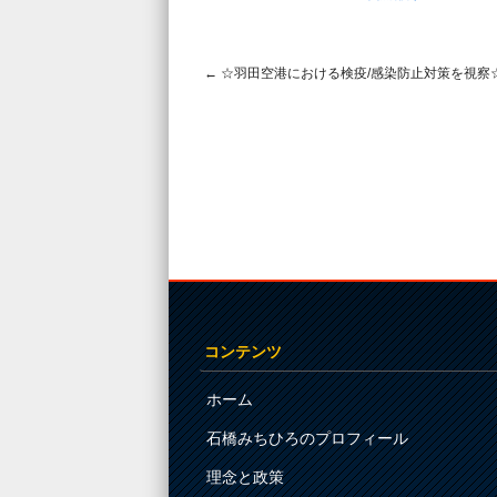
←
☆羽田空港における検疫/感染防止対策を視察
Post navigation
コンテンツ
ホーム
石橋みちひろのプロフィール
理念と政策