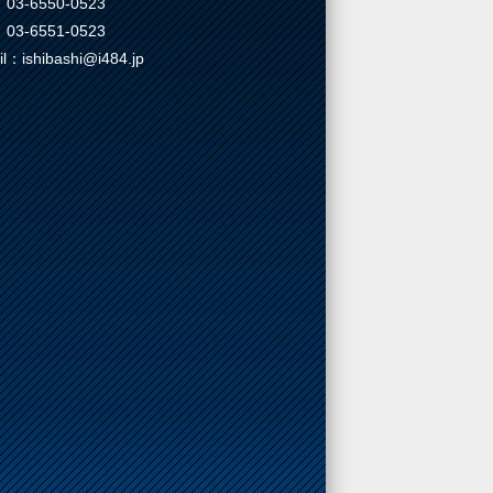
03-6550-0523
03-6551-0523
il：ishibashi@i484.jp