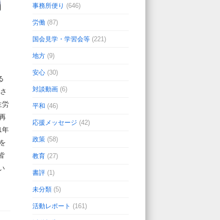
事務所便り
(646)
労働
(87)
国会見学・学習会等
(221)
地方
(9)
安心
(30)
る
対談動画
(6)
をさ
生労
平和
(46)
再
応援メッセージ
(42)
1年
政策
(58)
を
皆
教育
(27)
い
書評
(1)
未分類
(5)
活動レポート
(161)