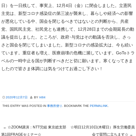
日）を一日残して、事実上、12月4日（金）に閉会しました。立憲民
主党は、新型コロナ感染症の第三波が襲来し、暮らしや経済への影響
が悪化している中、国会を閉じるべきではないとの判断から、共産
党、国民民主党、社民党とも連携して、12月28日までの会期延長の動
議を提出しました。ところが、政府･与党はその動議を否決し、さっ
さと国会を閉じてしまいました。新型コロナの感染拡大は、今も続い
ています。重症者も増え、医療崩壊の危機に瀕しています。GoToトラ
ベルの一時中止を国が判断すべきだと切に願います。寒くなってきま
したので皆さま体調には気をつけてお過ごし下さい！
2020年12月7日
BY
I484
THIS ENTRY WAS POSTED IN
事務所便り
. BOOKMARK THE
PERMALINK
.
←
☆ZOOM講演：NTT労組 東京総支部
☆明日12月10日(木曜日）厚生労働委員
第1回FRAGEセミナー☆
会で質問に立ちます☆
→