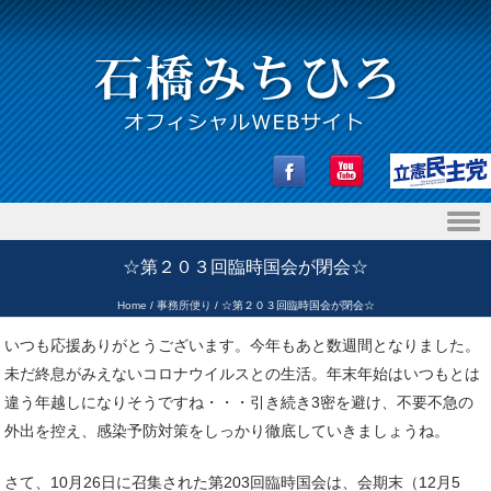
Skip to content
☆第２０３回臨時国会が閉会☆
Home
/
事務所便り
/
☆第２０３回臨時国会が閉会☆
いつも応援ありがとうございます。今年もあと数週間となりました。
未だ終息がみえないコロナウイルスとの生活。年末年始はいつもとは
違う年越しになりそうですね・・・引き続き3密を避け、不要不急の
外出を控え、感染予防対策をしっかり徹底していきましょうね。
さて、10月26日に召集された第203回臨時国会は、会期末（12月5