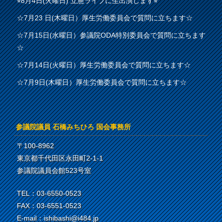
⭐︎8月4日(火曜日) 立憲ライブに生出演します⭐︎
☆7月23 日(木曜日）厚生労働委員会で質問に立ちます☆
☆7月15日(水曜日）参議院ODA特別委員会で質問に立ちます
☆
☆7月14日(火曜日）厚生労働委員会で質問に立ちます☆
☆7月9日(木曜日）厚生労働委員会で質問に立ちます☆
参議院議員 石橋みちひろ 国会事務所
〒100-8962
東京都千代田区永田町2-1-1
参議院議員会館523号室
TEL：03-6550-0523
FAX：03-6551-0523
E-mail：ishibashi@i484.jp