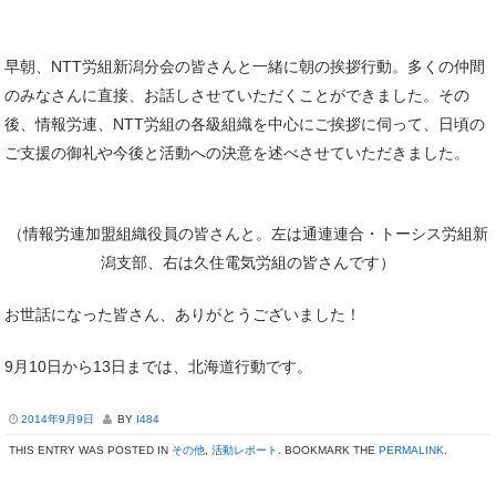
早朝、NTT労組新潟分会の皆さんと一緒に朝の挨拶行動。多くの仲間
のみなさんに直接、お話しさせていただくことができました。その
後、情報労連、NTT労組の各級組織を中心にご挨拶に伺って、日頃の
ご支援の御礼や今後と活動への決意を述べさせていただきました。
（情報労連加盟組織役員の皆さんと。左は通連連合・トーシス労組新
潟支部、右は久住電気労組の皆さんです）
お世話になった皆さん、ありがとうございました！
9月10日から13日までは、北海道行動です。
2014年9月9日
BY
I484
THIS ENTRY WAS POSTED IN
その他
,
活動レポート
. BOOKMARK THE
PERMALINK
.