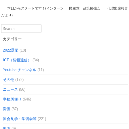
←
本日からスタートです！(インターン
民主党 政策勉強会 代理出席報告
Post navigation
だより)
→
Search
カテゴリー
2022選挙
(18)
ICT（情報通信）
(34)
Youtube チャンネル
(11)
その他
(172)
ニュース
(56)
事務所便り
(646)
労働
(87)
国会見学・学習会等
(221)
地方
(9)