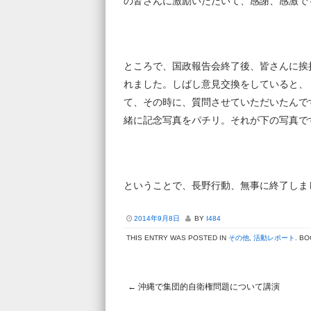
の皆さんに激励いただいて、感謝、感激で
ところで、国政報告会終了後、皆さんに挨
れました。しばし意見交換をしていると、
て、その時に、質問させていただいたんで
緒に記念写真をパチリ。それが下の写真です(
ということで、長野行動、無事に終了しま
2014年9月8日
BY
I484
THIS ENTRY WAS POSTED IN
その他
,
活動レポート
. B
←
沖縄で集団的自衛権問題について講演
Post navigation