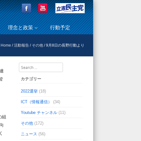
理念と政策
行動予定
Home
/
活動報告
/
その他
/
9月8日の長野行動より
Search
連
カテゴリー
皆
2022選挙
(18)
ICT（情報通信）
(34)
Youtube チャンネル
(11)
の組
その他
(172)
向
く
ニュース
(56)