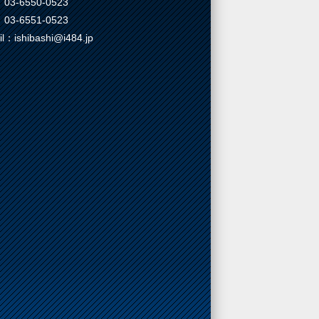
03-6550-0523
03-6551-0523
il：ishibashi@i484.jp