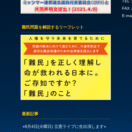
TEL：
FAX：
E-ma
難民問題を解説するリーフレット
最新記事
⭐︎8月4日(火曜日) 立憲ライブに生出演します⭐︎