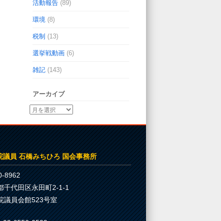
活動報告
(89)
環境
(8)
税制
(13)
選挙戦動画
(6)
雑記
(143)
アーカイブ
院議員 石橋みちひろ 国会事務所
-8962
都千代田区永田町2-1-1
院議員会館523号室