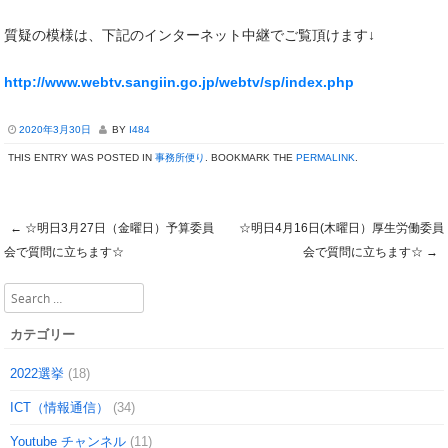
質疑の模様は、下記のインターネット中継でご覧頂けます↓
http://www.webtv.sangiin.go.jp/webtv/sp/index.php
2020年3月30日
BY
I484
THIS ENTRY WAS POSTED IN
事務所便り
. BOOKMARK THE
PERMALINK
.
←
☆明日3月27日（金曜日）予算委員
☆明日4月16日(木曜日）厚生労働委員
Post navigation
会で質問に立ちます☆
会で質問に立ちます☆
→
Search
カテゴリー
2022選挙
(18)
ICT（情報通信）
(34)
Youtube チャンネル
(11)