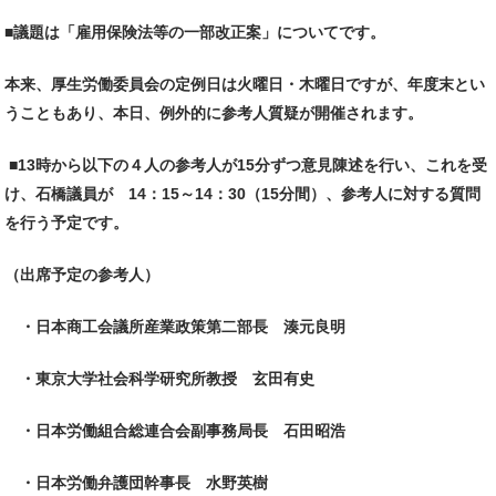
■議題は「雇用保険法等の一部改正案」についてです。
本来、厚生労働委員会の定例日は火曜日・木曜日ですが、年度末とい
うこともあり、本日、例外的に参考人質疑が開催されます。
■
13時から以下の４人の参考人が15分ずつ意見陳述を行い、これを受
け、石橋議員が 14：15～14：30（15分間）、参考人に対する質問
を行う予定です。
（出席予定の参考人）
・日本商工会議所産業政策第二部長 湊元良明
・東京大学社会科学研究所教授 玄田有史
・日本労働組合総連合会副事務局長 石田昭浩
・日本労働弁護団幹事長 水野英樹