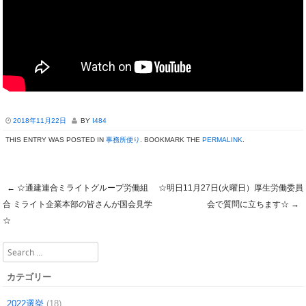
2018年11月22日
BY
I484
THIS ENTRY WAS POSTED IN
事務所便り
. BOOKMARK THE
PERMALINK
.
←
☆通建連合ミライトグループ労働組
☆明日11月27日(火曜日）厚生労働委員
Post navigation
合 ミライト企業本部の皆さんが国会見学
会で質問に立ちます☆
→
☆
Search
カテゴリー
2022選挙
(18)