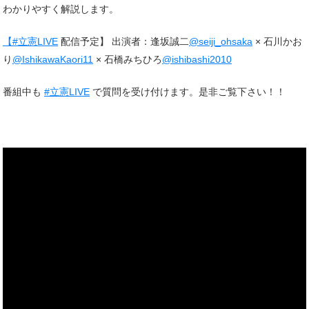
わかりやすく解説します。
【#立憲LIVE
配信予定】 出演者：逢坂誠二
@seiji_ohsaka
× 石川かお
り
@IshikawaKaori11
× 石橋みちひろ
@ishibashi2010
番組中も
#立憲LIVE
で質問を受け付けます。是非ご覧下さい！！