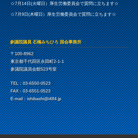
☆7月14日(火曜日）厚生労働委員会で質問に立ちます☆
☆7月9日(木曜日）厚生労働委員会で質問に立ちます☆
参議院議員 石橋みちひろ 国会事務所
〒100-8962
東京都千代田区永田町2-1-1
参議院議員会館523号室
TEL：03-6550-0523
FAX：03-6551-0523
E-mail：ishibashi@i484.jp