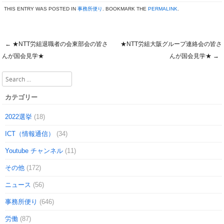
THIS ENTRY WAS POSTED IN
事務所便り
. BOOKMARK THE
PERMALINK
.
←
★NTT労組退職者の会東部会の皆さ
★NTT労組大阪グループ連絡会の皆さ
Post navigation
んが国会見学★
んが国会見学★
→
Search
カテゴリー
2022選挙
(18)
ICT（情報通信）
(34)
Youtube チャンネル
(11)
その他
(172)
ニュース
(56)
事務所便り
(646)
労働
(87)