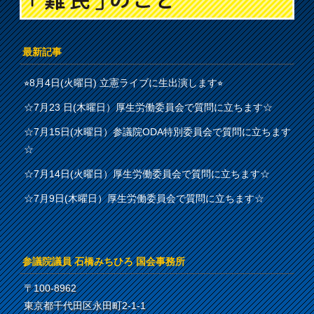
最新記事
⭐︎8月4日(火曜日) 立憲ライブに生出演します⭐︎
☆7月23 日(木曜日）厚生労働委員会で質問に立ちます☆
☆7月15日(水曜日）参議院ODA特別委員会で質問に立ちます
☆
☆7月14日(火曜日）厚生労働委員会で質問に立ちます☆
☆7月9日(木曜日）厚生労働委員会で質問に立ちます☆
参議院議員 石橋みちひろ 国会事務所
〒100-8962
東京都千代田区永田町2-1-1