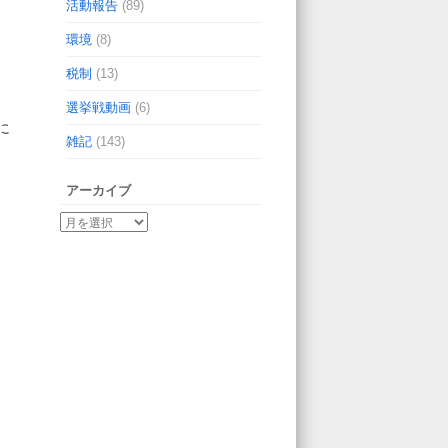
活動報告
(89)
環境
(8)
税制
(13)
選挙戦動画
(6)
に
雑記
(143)
アーカイブ