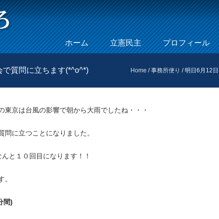
Skip to content
ホーム
立憲民主
プロフィール
Menu
質問に立ちます(*^o^*)
Home
/
事務所便り
/
明日6月12日
の東京は台風の影響で朝から大雨でしたね・・・
質問に立つことになりました。
なんと１０回目になります！！
す。
分間)