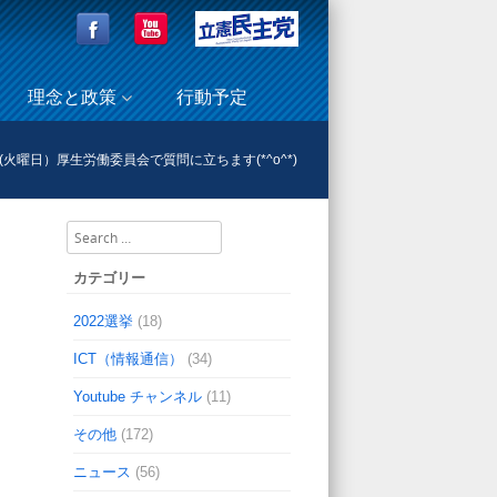
理念と政策
行動予定
(火曜日）厚生労働委員会で質問に立ちます(*^o^*)
Search
カテゴリー
2022選挙
(18)
ICT（情報通信）
(34)
Youtube チャンネル
(11)
その他
(172)
ニュース
(56)