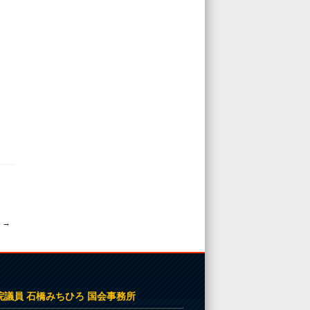
☆
→
院議員 石橋みちひろ 国会事務所