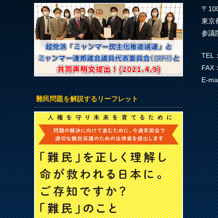
〒100
東京
参議
TEL：
FAX：
E-ma
難民問題を解説するリーフレット