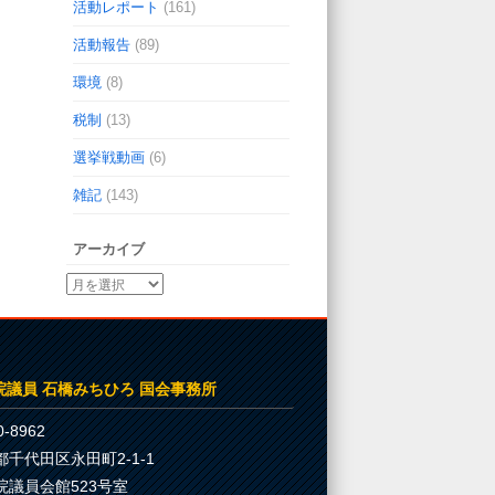
活動レポート
(161)
活動報告
(89)
環境
(8)
税制
(13)
選挙戦動画
(6)
雑記
(143)
アーカイブ
院議員 石橋みちひろ 国会事務所
-8962
都千代田区永田町2-1-1
院議員会館523号室