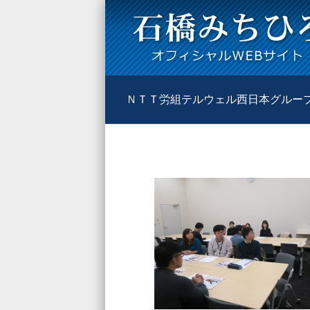
ＮＴＴ労組テルウェル西日本グルー