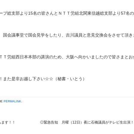
ープ総支部より15名の皆さんとＮＴＴ労組北関東信越総支部より57名
、国会議事堂で国会見学をしたり、吉川議員と意見交換会をさせて頂き
ＴＴ労組西日本本部の講演のため、大阪へ向かいましたので皆さまとお
！また是非お越し下さい☆☆（秘書・いとう）
HE
PERMALINK
.
ちます！！
◎緊急告知 月曜（12日）夜に石橋議員がテレビ生出演