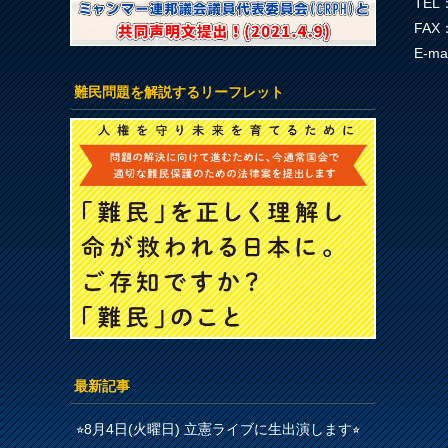
TEL：
FAX：
E-ma
難民問題を解説するリーフレット
最新記事
⭐︎8月4日(火曜日) 立憲ライブに生出演します⭐︎