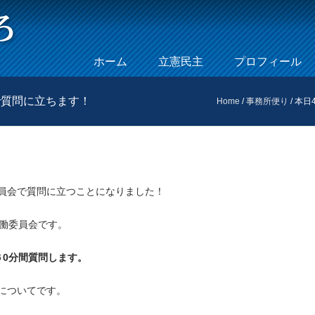
Skip to content
ホーム
立憲民主
プロフィール
Menu
で質問に立ちます！
Home
/
事務所便り
/
本日
員会で質問に立つことになりました！
労働委員会です。
0分間質問します。
についてです。