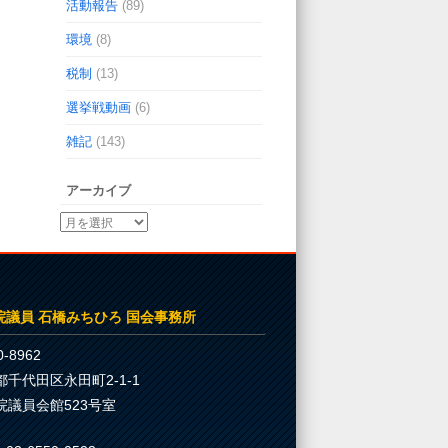
活動報告
(89)
環境
(8)
税制
(13)
選挙戦動画
(6)
雑記
(143)
アーカイブ
院議員 石橋みちひろ 国会事務所
-8962
都千代田区永田町2-1-1
院議員会館523号室