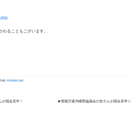
x.php
かわることもございます。
 THE
PERMALINK
.
んが国会見学！
★情報労連沖縄県協議会の皆さんが国会見学