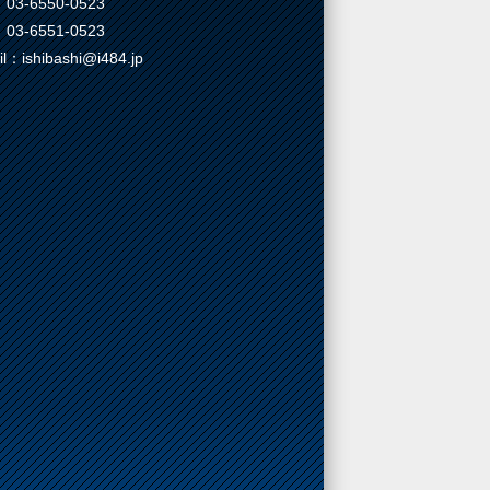
03-6550-0523
03-6551-0523
il：ishibashi@i484.jp