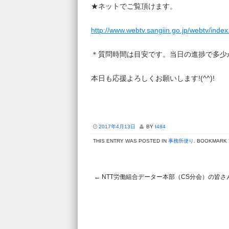
★ネットでご覧頂けます。
http://www.webtv.sangiin.go.jp/webtv/inde
＊質問時間は目安です。当日の進捗で多少
本日も応援よろしくお願いします!(^^)!
2017年4月13日
BY
I484
THIS ENTRY WAS POSTED IN
事務所便り
. BOOKMARK
←
NTT労働組合データー本部（CS分会）の皆さ
Post navigation