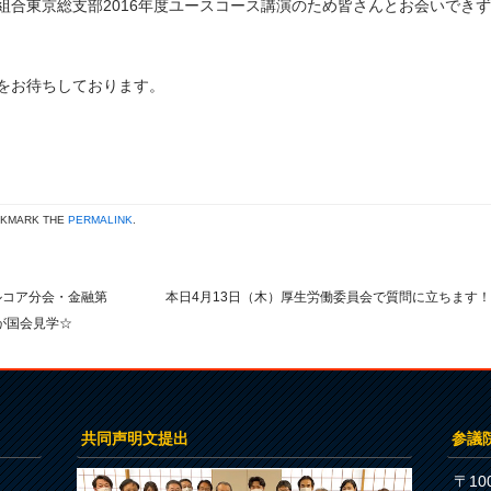
組合東京総支部
2016
年度ユースコース講演のため皆さんとお会いできず
をお待ちしております。
OKMARK THE
PERMALINK
.
ルコア分会・金融第
本日4月13日（木）厚生労働委員会で質問に立ちます
が国会見学☆
共同声明文提出
参議
〒100