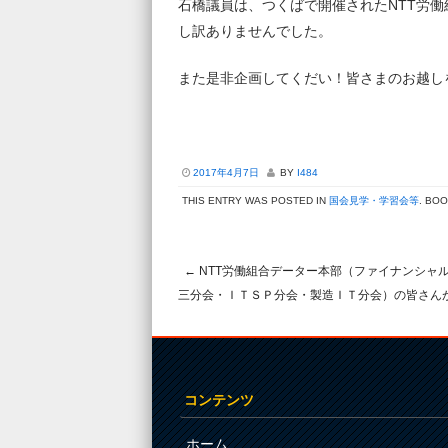
石橋議員は、つくばで開催された
NTT
労働
し訳ありませんでした。
また是非企画してくだい！皆さまのお越し
2017年4月7日
BY
I484
THIS ENTRY WAS POSTED IN
国会見学・学習会等
. BO
←
NTT労働組合データー本部（ファイナンシャ
Post navigation
三分会・ＩＴＳＰ分会・製造ＩＴ分会）の皆さん
コンテンツ
ホーム