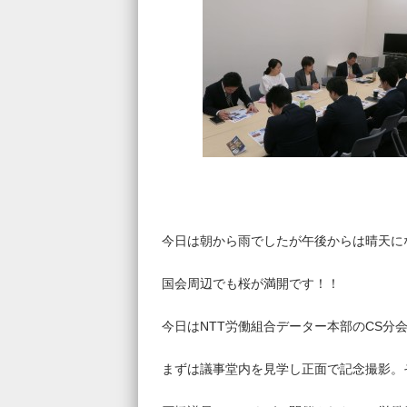
今日は朝から雨でしたが午後からは晴天に
国会周辺でも桜が満開です！！
今日は
NTT
労働組合データー本部の
CS
分
まずは議事堂内を見学し正面で記念撮影。