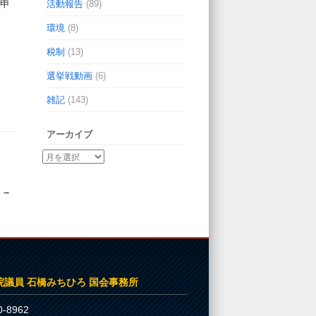
申
活動報告
(89)
環境
(8)
税制
(13)
選挙戦動画
(6)
雑記
(143)
アーカイブ
！
→
院議員 石橋みちひろ 国会事務所
-8962