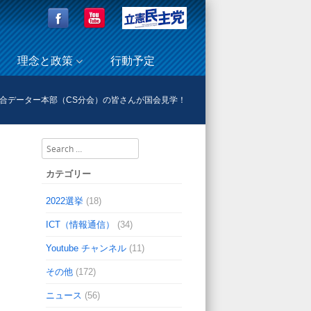
理念と政策
行動予定
組合データー本部（CS分会）の皆さんが国会見学！
Search
カテゴリー
2022選挙
(18)
ICT（情報通信）
(34)
Youtube チャンネル
(11)
その他
(172)
ニュース
(56)