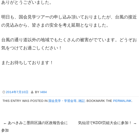
ありがとうございました。
明日も、国会見学ツアーの申し込み頂いておりましたが、台風の接近
の見込みから、皆さまの安全を考え延期となりました。
台風の通り道以外の地域でもたくさんの被害がでています。どうぞお
気をつけてお過ごしください！
またお待ちしております！
2014年7月10日
BY
I484
THIS ENTRY WAS POSTED IN
国会見学・学習会等
,
雑記
. BOOKMARK THE
PERMALINK
.
←
あべきみこ墨田区議の区政報告会に
気仙沼でKDDI労組大会に参加！
→
Post navigation
参加