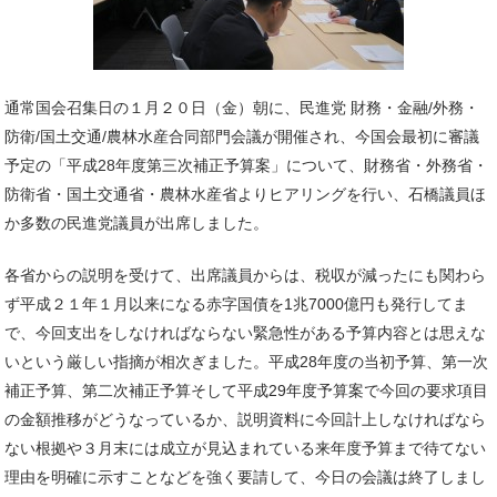
通常国会召集日の１月２０日（金）朝に、民進党 財務・金融/外務・
防衛/国土交通/農林水産合同部門会議が開催され、今国会最初に審議
予定の「平成28年度第三次補正予算案」について、財務省・外務省・
防衛省・国土交通省・農林水産省よりヒアリングを行い、石橋議員ほ
か多数の民進党議員が出席しました。
各省からの説明を受けて、出席議員からは、税収が減ったにも関わら
ず平成２１年１月以来になる赤字国債を1兆7000億円も発行してま
で、今回支出をしなければならない緊急性がある予算内容とは思えな
いという厳しい指摘が相次ぎました。平成28年度の当初予算、第一次
補正予算、第二次補正予算そして平成29年度予算案で今回の要求項目
の金額推移がどうなっているか、説明資料に今回計上しなければなら
ない根拠や３月末には成立が見込まれている来年度予算まで待てない
理由を明確に示すことなどを強く要請して、今日の会議は終了しまし