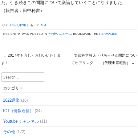
た。引き続きこの問題について議論していくことになりました。
（報告者：田中秘書）
2017年1月20日
BY
I484
THIS ENTRY WAS POSTED IN
その他
,
ニュース
. BOOKMARK THE
PERMALINK
.
←
2017年も宜しくお願いいたしま
文部科学省天下りあっせん問題につい
Post navigation
す！
てヒアリング （代理出席報告）
→
Search
カテゴリー
2022選挙
(18)
ICT（情報通信）
(34)
Youtube チャンネル
(11)
その他
(172)