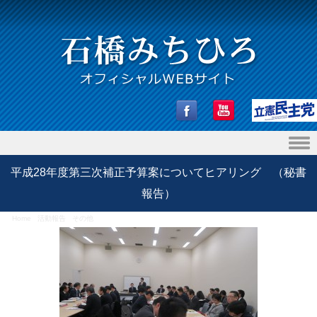
Skip to content
平成28年度第三次補正予算案についてヒアリング （秘書
報告）
Home
/
活動報告
/
その他
/
平成28年度第三次補正予算案についてヒアリング （秘書報告）