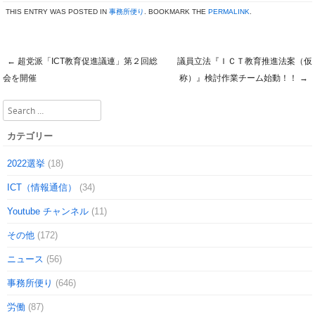
THIS ENTRY WAS POSTED IN
事務所便り
. BOOKMARK THE
PERMALINK
.
←
超党派「ICT教育促進議連」第２回総
議員立法『ＩＣＴ教育推進法案（仮
Post navigation
会を開催
称）』検討作業チーム始動！！
→
Search
カテゴリー
2022選挙
(18)
ICT（情報通信）
(34)
Youtube チャンネル
(11)
その他
(172)
ニュース
(56)
事務所便り
(646)
労働
(87)