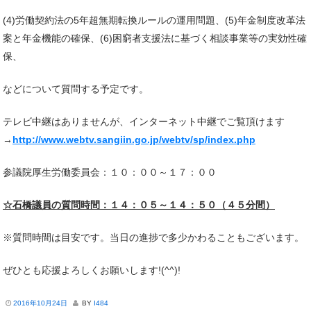
(4)労働契約法の5年超無期転換ルールの運用問題、(5)年金制度改革法
案と年金機能の確保、(6)困窮者支援法に基づく相談事業等の実効性確
保、
などについて質問する予定です。
テレビ中継はありませんが、インターネット中継でご覧頂けます
→
http://www.webtv.sangiin.go.jp/webtv/sp/index.php
参議院厚生労働委員会：１０：００～１７：００
☆石橋議員の質問時間：１４：０５～１４：５０（４５分間）
※質問時間は目安です。当日の進捗で多少かわることもございます。
ぜひとも応援よろしくお願いします!(^^)!
2016年10月24日
BY
I484