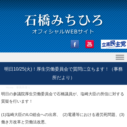
Skip to content
明日10/25(火)！厚生労働委員会で質問に立ちます！（事務
所だより）
Home
/
事務所便り
/
明日10/25(火)！厚生労働委員会で質問に立ちます！（事務所だより）
明日の参議院厚生労働委員会で石橋議員が、塩崎大臣の所信に対する
質疑を行います！
(1)塩崎大臣のILO総会への出席、 (2)電通等における過労死問題、(3)
働き方改革と労働法改悪、