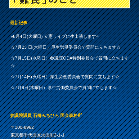
最新記事
⭐︎8月4日(火曜日) 立憲ライブに生出演します⭐︎
☆7月23 日(木曜日）厚生労働委員会で質問に立ちます☆
☆7月15日(水曜日）参議院ODA特別委員会で質問に立ちます
☆
☆7月14日(火曜日）厚生労働委員会で質問に立ちます☆
☆7月9日(木曜日）厚生労働委員会で質問に立ちます☆
参議院議員 石橋みちひろ 国会事務所
〒100-8962
東京都千代田区永田町2-1-1