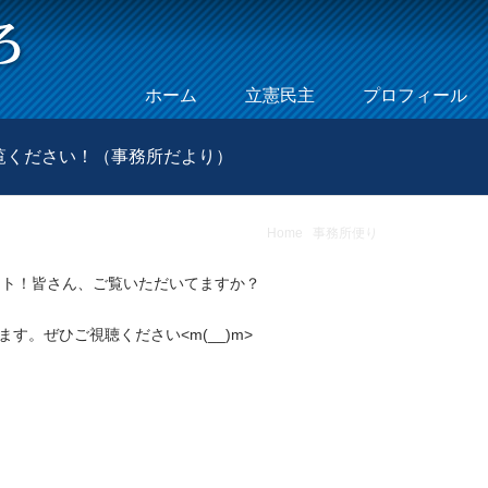
Skip to content
ホーム
立憲民主
プロフィール
Menu
覧ください！（事務所だより）
Home
/
事務所便り
/
エンターテイメ
イト！皆さん、ご覧いただいてますか？
す。ぜひご視聴ください<m(__)m>