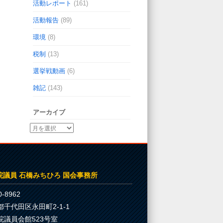
活動レポート
(161)
活動報告
(89)
環境
(8)
税制
(13)
選挙戦動画
(6)
雑記
(143)
アーカイブ
院議員 石橋みちひろ 国会事務所
-8962
都千代田区永田町2-1-1
院議員会館523号室