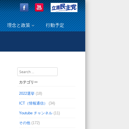
理念と政策
行動予定
ントサイト、ぜひご覧ください！（事務所だより）
Search
カテゴリー
2022選挙
(18)
ICT（情報通信）
(34)
Youtube チャンネル
(11)
その他
(172)