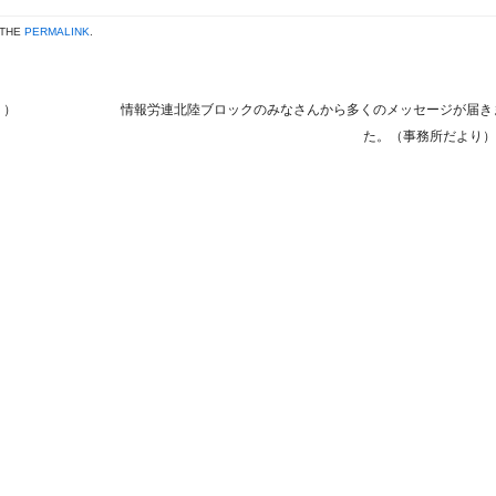
 THE
PERMALINK
.
り）
情報労連北陸ブロックのみなさんから多くのメッセージが届き
た。（事務所だより