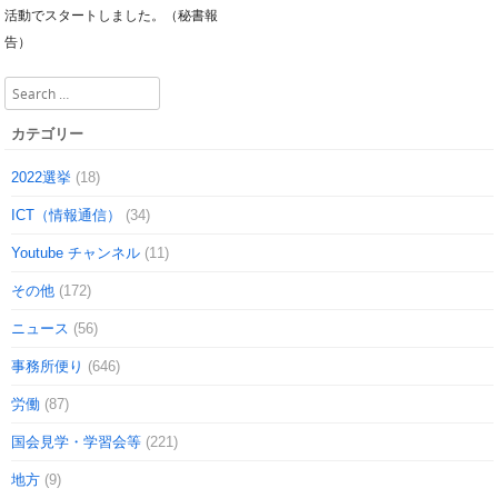
Post navigation
活動でスタートしました。（秘書報
告）
Search
カテゴリー
2022選挙
(18)
ICT（情報通信）
(34)
Youtube チャンネル
(11)
その他
(172)
ニュース
(56)
事務所便り
(646)
労働
(87)
国会見学・学習会等
(221)
地方
(9)