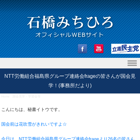
Skip to content
NTT労働組合福島県グループ連絡会frageの皆さんが国会見
学！(事務所だより)
Home
/
国会見学・学習会等
/
NTT労働組合福島県グループ連絡会frageの皆さんが国会見学！(事務
所だより)
こんにちは、秘書イトウです。
国会前は花吹雪がきれいですよ☆
今日は、NTT労働組合福島県グループ連絡会frageより26名の皆さん