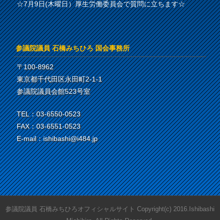
☆7月9日(木曜日）厚生労働委員会で質問に立ちます☆
参議院議員 石橋みちひろ 国会事務所
〒100-8962
東京都千代田区永田町2-1-1
参議院議員会館523号室
TEL：03-6550-0523
FAX：03-6551-0523
E-mail：ishibashi@i484.jp
参議院議員 石橋みちひろオフィシャルサイト Copyright(c) 2016.Ishibashi