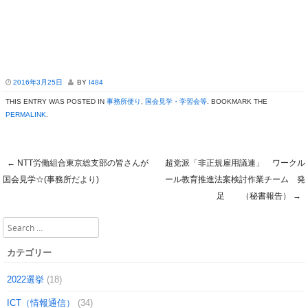
2016年3月25日
BY
I484
THIS ENTRY WAS POSTED IN
事務所便り
,
国会見学・学習会等
. BOOKMARK THE
PERMALINK
.
←
NTT労働組合東京総支部の皆さんが
超党派「非正規雇用議連」 ワークル
Post navigation
国会見学☆(事務所だより)
ール教育推進法案検討作業チーム 発
足 （秘書報告）
→
Search
カテゴリー
2022選挙
(18)
ICT（情報通信）
(34)