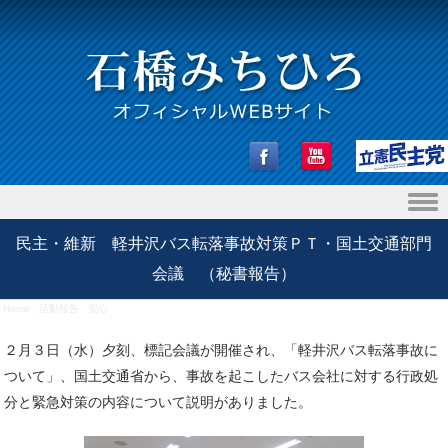
Skip to content
民主・維新 軽井沢バス転落事故対策ＰＴ・国土交通部門
会議 （秘書報告）
Home
/
活動報告
/
安心
/
民主・維新 軽井沢バス転落事故対策ＰＴ・国土交通部門会議 （秘書報
告）
２月３日（水）夕刻、標記会議が開催され、「軽井沢バス転落事故に
ついて」、国土交通省から、事故を起こしたバス会社に対する行政処
分と緊急対策の内容について説明がありました。