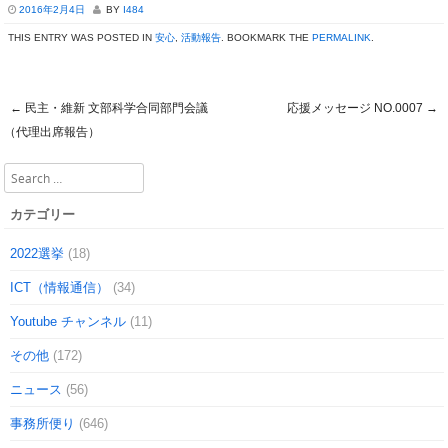
2016年2月4日
BY
I484
THIS ENTRY WAS POSTED IN
安心
,
活動報告
. BOOKMARK THE
PERMALINK
.
←
民主・維新 文部科学合同部門会議
応援メッセージ NO.0007
→
Post navigation
（代理出席報告）
Search
カテゴリー
2022選挙
(18)
ICT（情報通信）
(34)
Youtube チャンネル
(11)
その他
(172)
ニュース
(56)
事務所便り
(646)