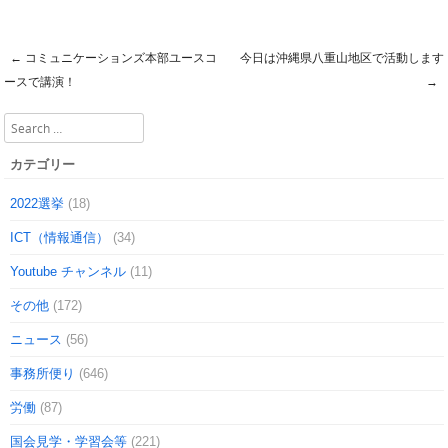
←
コミュニケーションズ本部ユースコ
今日は沖縄県八重山地区で活動します
Post navigation
ースで講演！
→
Search
カテゴリー
2022選挙
(18)
ICT（情報通信）
(34)
Youtube チャンネル
(11)
その他
(172)
ニュース
(56)
事務所便り
(646)
労働
(87)
国会見学・学習会等
(221)