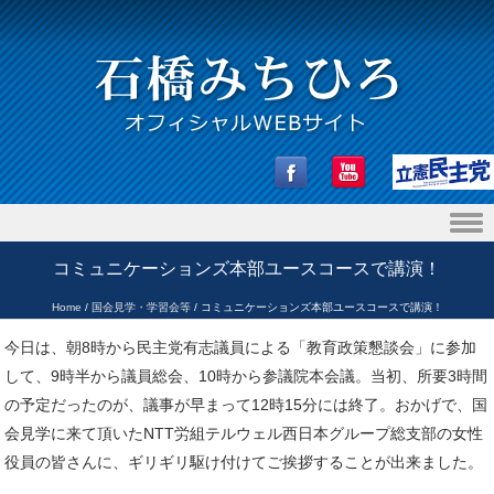
Skip to content
コミュニケーションズ本部ユースコースで講演！
Home
/
国会見学・学習会等
/
コミュニケーションズ本部ユースコースで講演！
今日は、朝8時から民主党有志議員による「教育政策懇談会」に参加
して、9時半から議員総会、10時から参議院本会議。当初、所要3時間
の予定だったのが、議事が早まって12時15分には終了。おかげで、国
会見学に来て頂いたNTT労組テルウェル西日本グループ総支部の女性
役員の皆さんに、ギリギリ駆け付けてご挨拶することが出来ました。