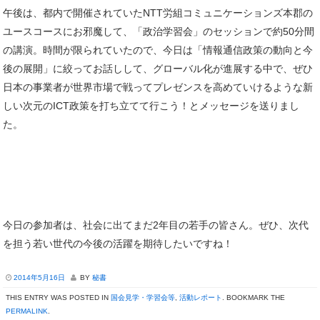
午後は、都内で開催されていたNTT労組コミュニケーションズ本郡の
ユースコースにお邪魔して、「政治学習会」のセッションで約50分間
の講演。時間が限られていたので、今日は「情報通信政策の動向と今
後の展開」に絞ってお話しして、グローバル化が進展する中で、ぜひ
日本の事業者が世界市場で戦ってプレゼンスを高めていけるような新
しい次元のICT政策を打ち立てて行こう！とメッセージを送りまし
た。
今日の参加者は、社会に出てまだ2年目の若手の皆さん。ぜひ、次代
を担う若い世代の今後の活躍を期待したいですね！
2014年5月16日
BY
秘書
THIS ENTRY WAS POSTED IN
国会見学・学習会等
,
活動レポート
. BOOKMARK THE
PERMALINK
.