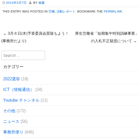
2014年3月7日
BY
秘書
THIS ENTRY WAS POSTED IN
労働
,
活動レポート
. BOOKMARK THE
PERMALINK
.
←
3月６日(木)予算委員会質疑もよう！
厚生労働省「短期集中特別訓練事業」
Post navigation
(事務所だより)
の入札不正疑惑について
→
Search
カテゴリー
2022選挙
(18)
ICT（情報通信）
(34)
Youtube チャンネル
(11)
その他
(172)
ニュース
(56)
事務所便り
(646)