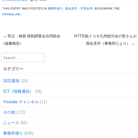
THIS ENTRY WAS POSTED IN
事務所便り
,
国会見学・学習会等
. BOOKMARK THE
PERMALINK
.
←
民主・維新 税制調査会合同総会
NTT労組ドコモ九州総分会の皆さんが
Post navigation
（秘書報告）
国会見学（事務所だより）
→
Search
カテゴリー
2022選挙
(18)
ICT（情報通信）
(34)
Youtube チャンネル
(11)
その他
(172)
ニュース
(56)
事務所便り
(646)