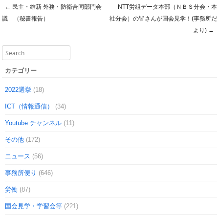
←
民主・維新 外務・防衛合同部門会
NTT労組データ本部（ＮＢＳ分会・本
Post navigation
議 （秘書報告）
社分会）の皆さんが国会見学！(事務所だ
より)
→
Search
カテゴリー
2022選挙
(18)
ICT（情報通信）
(34)
Youtube チャンネル
(11)
その他
(172)
ニュース
(56)
事務所便り
(646)
労働
(87)
国会見学・学習会等
(221)