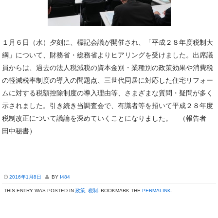
１月６日（水）夕刻に、標記会議が開催され、「平成２８年度税制大
綱」について、財務省・総務省よりヒアリングを受けました。出席議
員からは、過去の法人税減税の資本金別・業種別の政策効果や消費税
の軽減税率制度の導入の問題点、三世代同居に対応した住宅リフォー
ムに対する税額控除制度の導入理由等、さまざまな質問・疑問が多く
示されました。引き続き当調査会で、有識者等を招いて平成２８年度
税制改正について議論を深めていくことになりました。 （報告者
田中秘書）
2016年1月8日
BY
I484
THIS ENTRY WAS POSTED IN
政策
,
税制
. BOOKMARK THE
PERMALINK
.