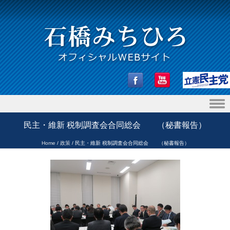
Skip to content
民主・維新 税制調査会合同総会 （秘書報告）
Home
/
政策
/
民主・維新 税制調査会合同総会 （秘書報告）