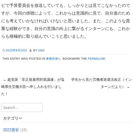
ビで予算委員会を放送していても、しっかりとは見てこなかったので
すが、今回の傍聴によって、これからは意識的に見て、自分達のため
にも考えていかなければいけないと思いました。また、このような貴
重な経験ができ、自分の意識の向上に繋がるインターンにも、これか
らも積極的に取り組んでいこうと思いました。
2015年8月10日
BY
I484
THIS ENTRY WAS POSTED IN
事務所便り
. BOOKMARK THE
PERMALINK
.
←
超党派「非正規雇用対策議連」が塩
学生から見た労働者派遣法改正（イン
Post navigation
崎厚生労働大臣へ申し入れを行いまし
ターンだより）
→
た！
Search
カテゴリー
2022選挙
(18)