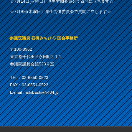
☆7月14日(火曜日）厚生労働委員会で質問に立ちます☆
☆7月9日(木曜日）厚生労働委員会で質問に立ちます☆
参議院議員 石橋みちひろ 国会事務所
〒100-8962
東京都千代田区永田町2-1-1
参議院議員会館523号室
TEL：03-6550-0523
FAX：03-6551-0523
E-mail：ishibashi@i484.jp