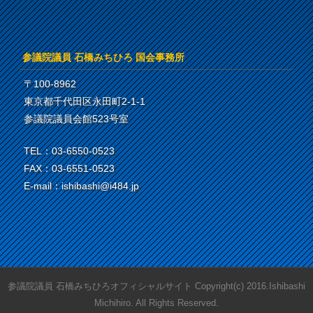
参議院議員 石橋みちひろ 国会事務所
〒100-8962
東京都千代田区永田町2-1-1
参議院議員会館523号室
TEL：03-6550-0523
FAX：03-6551-0523
E-mail：ishibashi@i484.jp
参議院議員 石橋みちひろオフィシャルサイト Copyright(c) 2016.Ishibashi
Michihiro. All Rights Reserved.