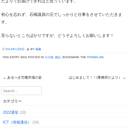
だよりでお届けできればと思っています。
初心を忘れず、石橋議員の元でしっかりと仕事をさせていただきま
す。
至らないところばかりですが、どうぞよろしくお願いします！
2014年1月8日
BY
秘書
THIS ENTRY WAS POSTED IN
その他
,
雑記
. BOOKMARK THE
PERMALINK
.
←
あるべき労働市場の姿
はじめまして！！(事務所だより）
→
Post navigation
Search
カテゴリー
2022選挙
(18)
ICT（情報通信）
(34)