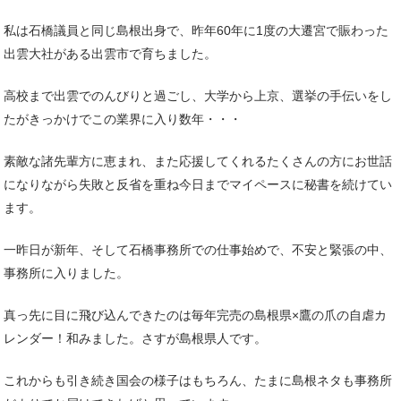
私は石橋議員と同じ島根出身で、昨年60年に1度の大遷宮で賑わった
出雲大社がある出雲市で育ちました。
高校まで出雲でのんびりと過ごし、大学から上京、選挙の手伝いをし
たがきっかけでこの業界に入り数年・・・
素敵な諸先輩方に恵まれ、また応援してくれるたくさんの方にお世話
になりながら失敗と反省を重ね今日までマイペースに秘書を続けてい
ます。
一昨日が新年、そして石橋事務所での仕事始めで、不安と緊張の中、
事務所に入りました。
真っ先に目に飛び込んできたのは毎年完売の島根県×鷹の爪の自虐カ
レンダー！和みました。さすが島根県人です。
これからも引き続き国会の様子はもちろん、たまに島根ネタも事務所