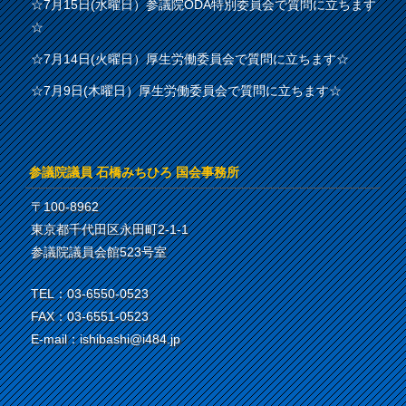
☆7月15日(水曜日）参議院ODA特別委員会で質問に立ちます
☆
☆7月14日(火曜日）厚生労働委員会で質問に立ちます☆
☆7月9日(木曜日）厚生労働委員会で質問に立ちます☆
参議院議員 石橋みちひろ 国会事務所
〒100-8962
東京都千代田区永田町2-1-1
参議院議員会館523号室
TEL：03-6550-0523
FAX：03-6551-0523
E-mail：ishibashi@i484.jp