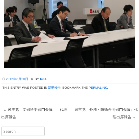
2015年3月20日
BY
I484
THIS ENTRY WAS POSTED IN
活動報告
. BOOKMARK THE
PERMALINK
.
←
民主党 文部科学部門会議 代理
民主党「外務・防衛合同部門会議」代
Post navigation
出席報告
理出席報告
→
Search