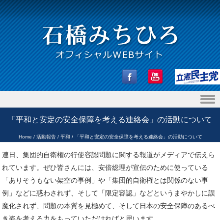
Skip to content
「平和と安定の安全保障を考える連絡会」の活動について
Home
/
活動報告
/
平和
/
「平和と安定の安全保障を考える連絡会」の活動について
連日、集団的自衛権の行使容認問題に関する報道がメディアで伝えら
れています。ぜひ皆さんには、安倍総理が宣伝のために使っている
「ありそうもない架空の事例」や「集団的自衛権とは関係のない事
例」などに惑わされず、そして「限定容認」などというまやかしに誤
魔化されず、問題の本質を見極めて、そして日本の安全保障のあるべ
き姿を考える力をもっていただければと思います。