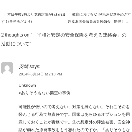
←
本日午後3時より党首討論が行われま
「教育におけるICT利活用促進をめざす
Post navigation
す！(事務所だより)
超党派国会議員政策勉強会」開催！
→
2 thoughts on “
「平和と安定の安全保障を考える連絡会」の
活動について
”
安城
says:
2014年6月14日 at 2:18 PM
Unknown
>ありそうもない架空の事例
可能性が低いので考えない、対策を練らない。それこそ命を
軽んじる行為で無責任です。国家はあらゆるオプションを用
意しておくことが責務です。先の想定外の津波被害、安全神
話が崩れた原発事故をもう忘れたのですか。「ありそうもな