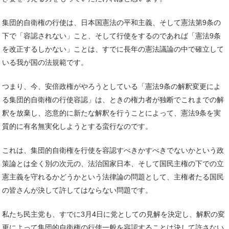
集団的自衛権の行使は、日本国憲法の平和主義、そして憲法第9条の
下で「容認されない」こと、そして行使をするのであれば「憲法9条
を改正するしかない」ことは、すでに長年の憲法議論の中で確立して
いる我が国の法規範です。
つまり、今、安倍政権がやろうとしている「憲法9条の解釈変更によ
る集団的自衛権の行使容認」は、ときの権力者が独断でこれまでの解
釈を放棄し、恣意的に新たな解釈を行うことによって、憲法9条を実
質的に有名無実化しようとする蛮行なのです。
これは、集団的自衛権を行使を容認すべきかすべきでないかという政
策論とは全く別の次元の、法治国家日本、そして国民主権の下での立
憲主義を守れるかどうかという法律論の問題として、主権者たる国民
の皆さんが決して許してはならない問題です。
私たち民主党も、すでに3月4日に党としての見解を決定し、解釈の変
更によって集団的自衛権の行使一般を容認することは決して許さない