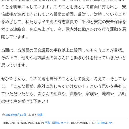
ことを明確に示しています。このことを党として前面に打ち出し、安
倍政権が進めようとしている暴挙に断固、反対し、対峙していくこと
をめざして、私たちは民主党の有志議員で「平和と安定の安全保障を
考える連絡会」を立ち上げて、今、党内外に働きかけを行う運動を展
開しています。
当面は、当所属の国会議員の半数以上に賛同してもらうことが目標。
その上で、他党や地方議会の皆さんにも働きかけを行っていきたいと
思っています。
ぜひ皆さんも、この問題を自分のこととして捉え、考えて、そしても
し、「こんな暴挙、絶対に許しちゃいけない！」という思いを共有し
ていただいたなら、皆さんの組織や、職場や、家族や、地域や、活動
の中で声を挙げて下さい！
2014年6月12日
BY
秘書
THIS ENTRY WAS POSTED IN
平和
,
活動レポート
. BOOKMARK THE
PERMALINK
.